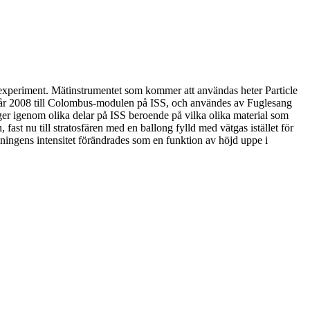
elexperiment. Mätinstrumentet som kommer att användas heter Particle
 år 2008 till Colombus-modulen på ISS, och användes av Fuglesang
ger igenom olika delar på ISS beroende på vilka olika material som
ast nu till stratosfären med en ballong fylld med vätgas istället för
lningens intensitet förändrades som en funktion av höjd uppe i
Sverige. AU:s vision är en värld där unga utforskar och formar vår