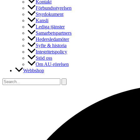
Kontakt
Förbundsstyrelsen
Styrdokument
Kansli
Lediga tjänster
Samarbetspartners
Hedersledamöter
Syfte & historia
Integritetspolicy
Stöd oss
Om AU-rörelsen
Webbshop
Sök
efter:
Sök