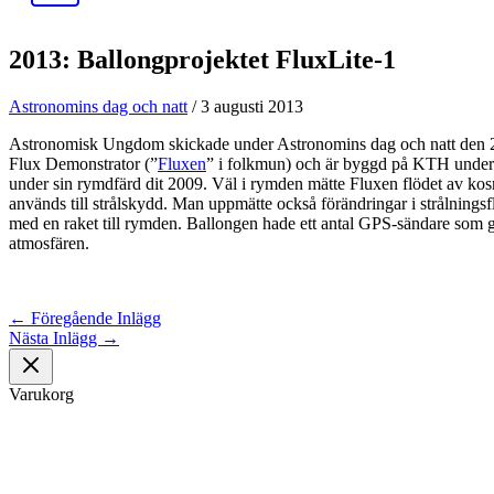
2013: Ballongprojektet FluxLite-1
Astronomins dag och natt
/
3 augusti 2013
Astronomisk Ungdom skickade under Astronomins dag och natt den 2
Flux Demonstrator (”
Fluxen
” i folkmun) och är byggd på KTH under 
under sin rymdfärd dit 2009. Väl i rymden mätte Fluxen flödet av kosm
används till strålskydd. Man uppmätte också förändringar i strålningsfl
med en raket till rymden. Ballongen hade ett antal GPS-sändare som ga
atmosfären.
←
Föregående Inlägg
Nästa Inlägg
→
Varukorg
Astronomisk Ungdom, grundat år 2012, är ett ideellt ungdomsförbun