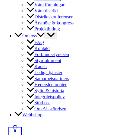
Våra föreningar
Våra distrikt
Distriktskonferenser
Årsmöte & kongress
Projektbidrag
Om oss
FAQ
Kontakt
Förbundsstyrelsen
Styrdokument
Kansli
Lediga tjänster
Samarbetspartners
Hedersledamöter
Syfte & historia
Integritetspolicy
Stöd oss
Om AU-rörelsen
Webbshop
0