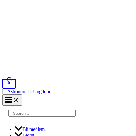
0
Search
for:
Bli medlem
Blogg