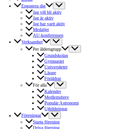
Engagera dig
Jag vill bli aktiv
Jag är aktiv
Jag har varit aktiv
Medaljer
AU-konferensen
Verksamhet
Per åldersgrupp
Grundskolan
Gymnasiet
Universitetet
Lärare
Föräldrar
För alla
Kalender
Medlemsbrev
Populär Astronomi
Utbildningar
Föreningar
Starta förening
Driva förening