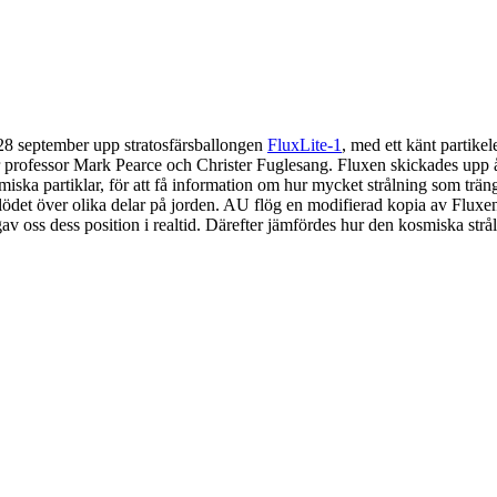
8 september upp stratosfärsballongen
FluxLite-1
, med ett känt partik
professor Mark Pearce och Christer Fuglesang. Fluxen skickades upp
iska partiklar, för att få information om hur mycket strålning som trän
ödet över olika delar på jorden. AU flög en modifierad kopia av Fluxen, f
v oss dess position i realtid. Därefter jämfördes hur den kosmiska strå
Om oss
d med syfte att främja intresset för astronomi och rymdfart hos unga i 