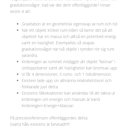
gravitationsvågor. Vad var det dem offentliggjorde? Innan
visste vi att:
Gravitation är en geometrisk egenskap av rum och tid
När ett objekt kröker rum-tiden så beror det på att
objektet har en massa och alltså en potentiell energi,
samt en hastighet. Exempelvis så skapas
gravitationsvågor när två objekt i rymden rör sig runt
varandra.
Krökningen av rummet möjliggör att objekt ”fastnar” i
omloppsbanor samt att hastigheter kan bromsas upp.
Vi får 4 dimensioner, 3 rums- och 1 tidsdimension.
Einstein lade upp sin allmänna relativitetsteori och
förklarade just detta.
Einsteins fältekvationer kan användas till att räkna ut
krökningen om energin och massan är känd.
Krökningen=Energin+Massan
På presskonferensen offentliggjordes detta:
Svarta håls existens är bevisad!!!!!!