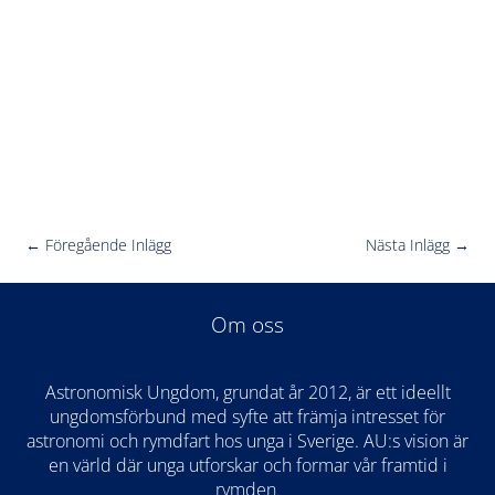
←
Föregående Inlägg
Nästa Inlägg
→
Om oss
Astronomisk Ungdom, grundat år 2012, är ett ideellt
ungdomsförbund med syfte att främja intresset för
astronomi och rymdfart hos unga i Sverige. AU:s vision är
en värld där unga utforskar och formar vår framtid i
rymden
.