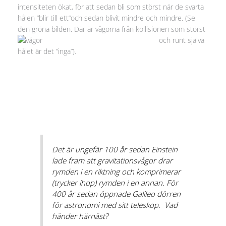
intensiteten ökat, för att sedan bli som störst när de svarta
hålen ”blir till ett”och sedan blivit mindre och mindre. (Se
den gröna bilden. Där är vågorna från kollisione
n som störst
och runt själva
hålet är det ”inga”).
Det är ungefär 100 år sedan Einstein
lade fram att gravitationsvågor drar
rymden i en riktning och komprimerar
(trycker ihop) rymden i en annan. För
400 år sedan öppnade Galileo dörren
för astronomi med sitt teleskop. Vad
händer härnäst?