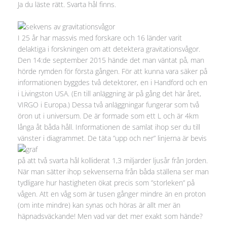
Ja du läste rätt. Svarta hål finns.
I 25 år har massvis med forskare och 16 länder varit
delaktiga i forskningen om att detektera gravitationsvågor.
Den 14:de september 2015 hände det man väntat på, man
hörde rymden för första gången. För att kunna vara säker på
informationen byggdes två detektorer, en i Handford och en
i Livingston USA. (En till anläggning är på gång det här året,
VIRGO i Europa.) Dessa två anläggningar fungerar som två
öron ut i universum. De är formade som ett L och är 4km
långa åt båda håll. Informationen de samlat ihop ser du till
vänster i diagrammet. De täta
”upp och ner” linjerna är bevis
på att två svarta hål kolliderat 1,3 miljarder ljusår från Jorden.
När man sätter ihop sekvenserna från båda ställena ser man
tydligare hur hastigheten ökat precis som ”storleken” på
vågen. Att en våg som är tusen gånger mindre än en proton
(om inte mindre) kan synas och höras är allt mer än
häpnadsväckande! Men vad var det mer exakt som hände?