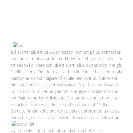
Två svarta hål, ett på 26 solmassor och ett på 29 solmassor,
har snurrat mot varandra med högre och högre hastighet för
att sedan kollidera och bli ett svart hål. En dans som inte går
”ljudlöst” förbi. Om det nya svarta hålet skulle haft den totala
massan av de två tidigare så skulle den varit 65 solmassor.
Men så är inte fallet, det nya svarta håltet har en massa på
62 solmassor! Vilket betyder att energi av 3 solars massor
har frigjorts under kollisionen. Det tar en stund att smälta.
Ha också i åtanke att dessa svarta hål var runt 150km i
diameter innan kollisionen. Inte särskilt stort med tanke på
deras tidigare massa. Så sekvenserna ovan v
isar detta, hur
vågorna blivit tätare och tätare, då hastigheten och