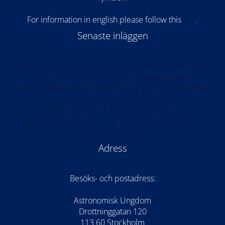
For information in english please follow this
lin
k
.
Senaste inläggen
Partiell solförmörkelse & meteorregn på samma kväll!
Nu kan du söka till årets arrangörsgrupper!
Anmälan öppen till rymdteknikläger för högstadiet: Kode
Space Program 2026
Anmälan öppen för Astronomilägret 2026!
AU på världspremiären av Once Upon the Moon i
WISDOME Göteborg
Adress
Besöks- och postadress:
Astronomisk Ungdom
Drottninggatan 120
113 60 Stockholm