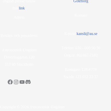
english please follow
Göteborg
this
lin
k
.
Kontakt
Adress
E-post:
kansli@au.se
Besöks- och postadress:
Telefon: 070 - 000 90 56
Astronomisk Ungdom
Org.nr: 802467-7182
Drottninggatan 120
113 60 Stockholm
Bankgiro: 128-8778
Swish: 123 032 33 37
Facebook
Instagram
YouTube
Discord
Copyright © 2026 Astronomisk Ungdom