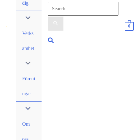
dig
Sök
efter:
0
Verks
Sök
amhet
Föreni
ngar
Om
oss