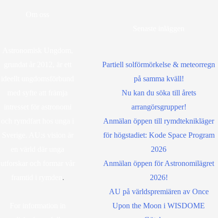
Om oss
Senaste inläggen
Astronomisk Ungdom,
grundat år 2012, är ett
Partiell solförmörkelse & meteorregn
ideellt ungdomsförbund
på samma kväll!
med syfte att främja
Nu kan du söka till årets
intresset för astronomi
arrangörsgrupper!
och rymdfart hos unga i
Anmälan öppen till rymdteknikläger
Sverige. AU:s vision är
för högstadiet: Kode Space Program
en värld där unga
2026
utforskar och formar vår
Anmälan öppen för Astronomilägret
framtid i rymden
.
2026!
AU på världspremiären av Once
For information in
Upon the Moon i WISDOME