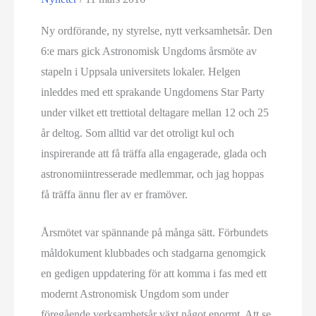
Ny ordförande, ny styrelse, nytt verksamhetsår. Den
6:e mars gick Astronomisk Ungdoms årsmöte av
stapeln i Uppsala universitets lokaler. Helgen
inleddes med ett sprakande Ungdomens Star Party
under vilket ett trettiotal deltagare mellan 12 och 25
år deltog. Som alltid var det otroligt kul och
inspirerande att få träffa alla engagerade, glada och
astronomiintresserade medlemmar, och jag hoppas
få träffa ännu fler av er framöver.
Årsmötet var spännande på många sätt. Förbundets
måldokument klubbades och stadgarna genomgick
en gedigen uppdatering för att komma i fas med ett
modernt Astronomisk Ungdom som under
föregående verksamhetsår växt något enormt. Att se