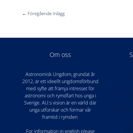
←
Föregående Inlägg
Om oss
S
Astronomisk Ungdom, grundat år
Nu
2012, är ett ideellt ungdomsförbund
med syfte att främja intresset för
Anmälan
astronomi och rymdfart hos unga i
för hög
Sverige. AU:s vision är en värld där
unga utforskar och formar vår
Anmälan
framtid i rymden
.
AU på
For information in english please
Upo