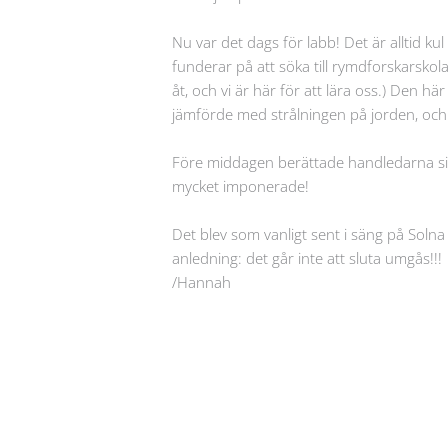
Nu var det dags för labb! Det är alltid k
funderar på att söka till rymdforskarskola
åt, och vi är här för att lära oss.) Den h
jämförde med strålningen på jorden, och dä
Före middagen berättade handledarna sina
mycket imponerade!
Det blev som vanligt sent i säng på Solna
anledning: det går inte att sluta umgås!!!
/Hannah