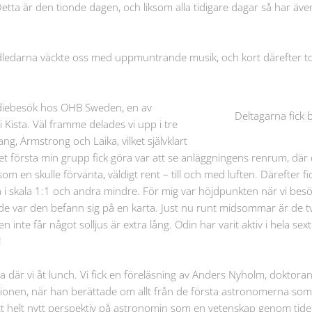
a är den tionde dagen, och liksom alla tidigare dagar så har även
ledarna väckte oss med uppmuntrande musik, och kort därefter tog
udiebesök hos OHB Sweden, en av
Deltagarna fic
Kista. Väl framme delades vi upp i tre
, Armstrong och Laika, vilket självklart
et första min grupp fick göra var att se anläggningens renrum, där d
om en skulle förvänta, väldigt rent – till och med luften. Därefter fic
sa i skala 1:1 och andra mindre. För mig var höjdpunkten när vi besök
de var den befann sig på en karta. Just nu runt midsommar är de tvu
te får något solljus är extra lång. Odin har varit aktiv i hela sext
!
va där vi åt lunch. Vi fick en föreläsning av Anders Nyholm, doktor
tionen, när han berättade om allt från de första astronomerna so
 ett helt nytt perspektiv på astronomin som en vetenskap genom tide