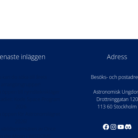
enaste inläggen
Adress
 kan du söka till årets
Besöks- och postadre
arrangörsgrupper!
 öppen till rymdteknikläger
Astronomisk Ungd
stadiet: Kode Space Program
Drottninggatan 120
2026
113 60 Stockholm
 öppen för Astronomilägret
2026!
Facebook
Instagr
YouTu
Dis
 världspremiären av Once
n the Moon i WISDOME