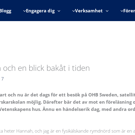
Blogg
Engagera dig
Verksamhet
Före
ch en blick bakåt i tiden
17
fart och nu är det dags för ett besök på OHB Sweden, satelli
skarskolan möjlig. Därefter bär det av mot en föreläsning 
 Vetenskapens hus. Ännu en händelserik dag, med andra or
etta heter Hannah, och jag är en fysikälskande rymdnörd som är en