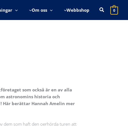
Sök
ningar
Om oss
Webbshop
0
tföretaget som också är en av alla
om astronomins historia och
d! Här berättar Hannah Amelin mer
 av dem som haft den oerhörda turen att