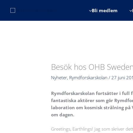
Hoppa
till
Bli medlem
innehåll
Besök hos OHB Sweden o
Nyheter
,
Rymdforskarskolan
/
27 juni 20
Rymdforskarskolan fortsätter i full 
fantastiska aktörer som gör Rymdfor
laboration om kosmisk strålning på
om dagen.
Greetings, Earthlings! Jag som skriver d