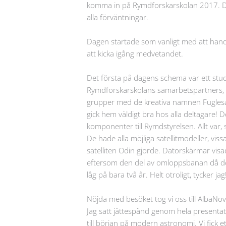
komma in på Rymdforskarskolan 2017. Dett
alla förväntningar.
Dagen startade som vanligt med att hand
att kicka igång medvetandet.
Det första på dagens schema var ett st
Rymdforskarskolans samarbetspartners, i 
grupper med de kreativa namnen Fuglesang
gick hem väldigt bra hos alla deltagare! D
komponenter till Rymdstyrelsen. Allt var, s
De hade alla möjliga satellitmodeller, vis
satelliten Odin gjorde. Datorskärmar visa
eftersom den del av omloppsbanan då den in
låg på bara två år. Helt otroligt, tycker jag
Nöjda med besöket tog vi oss till AlbaNo
Jag satt jättespänd genom hela presenta
till början på modern astronomi. Vi fick