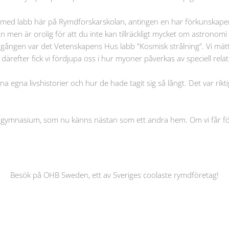
ul med labb här på Rymdforskarskolan, antingen en har förkunskaper
n men är orolig för att du inte kan tillräckligt mycket om astronomi 
är gången var det Vetenskapens Hus labb ”Kosmisk strålning”. Vi mätt
refter fick vi fördjupa oss i hur myoner påverkas av speciell relativ
 egna livshistorier och hur de hade tagit sig så långt. Det var rik
 gymnasium, som nu känns nästan som ett andra hem. Om vi får för lit
Besök på OHB Sweden, ett av Sveriges coolaste rymdföretag!