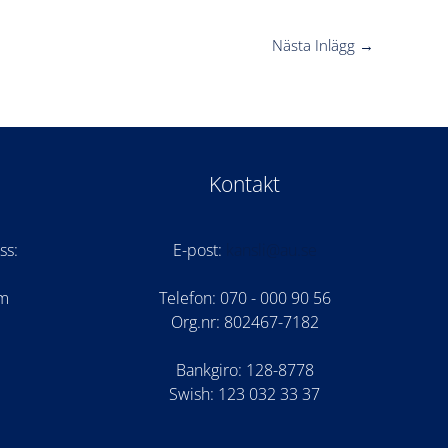
Nästa Inlägg
→
Kontakt
ss:
E-post:
kansli@au.se
om
Telefon: 070 - 000 90 56
Org.nr: 802467-7182
Bankgiro: 128-8778
Swish: 123 032 33 37
am
be
cord