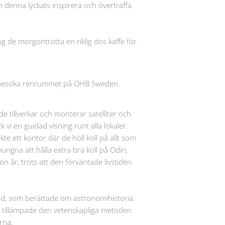
 denna lyckats inspirera och överträffa
 de morgontrötta en riklig dos kaffe för
k besöka renrummet på OHB Sweden.
e tillverkar och monterar satelliter och
k vi en guidad visning runt alla lokaler.
te ett kontor där de höll koll på allt som
ngna att hålla extra bra koll på Odin,
on år, trots att den förväntade livstiden
and, som berättade om astronomihistoria.
m tillämpade den vetenskapliga metoden
rna.