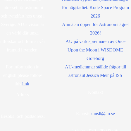
intresset för astronomi
för högstadiet: Kode Space Program
och rymdfart hos unga i
2026
Sverige. AU:s vision är
Anmälan öppen för Astronomilägret
en värld där unga
2026!
utforskar och formar vår
AU på världspremiären av Once
framtid i rymden
.
Upon the Moon i WISDOME
Göteborg
For information in
AU-medlemmar ställde frågor till
english please follow
astronaut Jessica Meir på ISS
this
lin
k
.
Kontakt
Adress
E-post:
kansli@au.se
Besöks- och postadress:
Telefon: 070 - 000 90 56