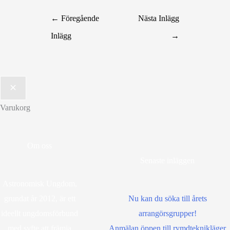
←
Föregående
Nästa Inlägg
Inlägg
→
Varukorg
Om oss
Senaste inläggen
Astronomisk Ungdom,
grundat år 2012, är ett
Nu kan du söka till årets
ideellt ungdomsförbund
arrangörsgrupper!
med syfte att främja
Anmälan öppen till rymdteknikläger