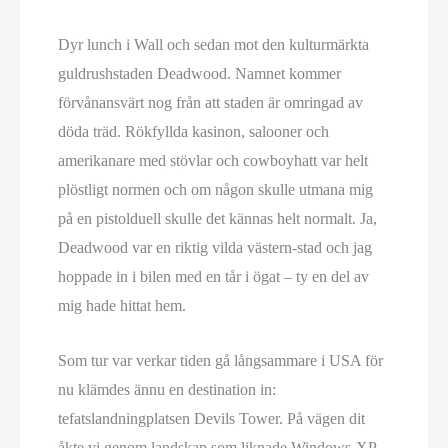
Dyr lunch i Wall och sedan mot den kulturmärkta
guldrushstaden Deadwood. Namnet kommer
förvånansvärt nog från att staden är omringad av
döda träd. Rökfyllda kasinon, salooner och
amerikanare med stövlar och cowboyhatt var helt
plöstligt normen och om någon skulle utmana mig
på en pistolduell skulle det kännas helt normalt. Ja,
Deadwood var en riktig vilda västern-stad och jag
hoppade in i bilen med en tår i ögat – ty en del av
mig hade hittat hem.
Som tur var verkar tiden gå långsammare i USA för
nu klämdes ännu en destination in:
tefatslandningplatsen Devils Tower. På vägen dit
åkte vi genom landskap som liknade Windows-XP