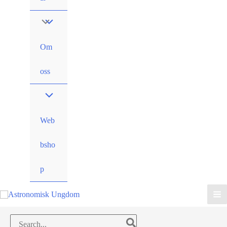
Om
oss
Web
bsho
p
Search