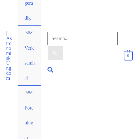
gera
dig
Sök
Verk
efter:
0
samh
Sök
et
Före
ning
ar