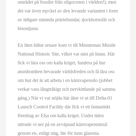
området på fossiler från oligocenen i världen!), men
det var även mycket av den levande varianten i form
av tidigare nämnda präriehundar, tjockhornsfår och
bisontjurar.
En liten biltur senare kom vi till Minuteman Missile
National Historic Site, vilket var näst på listan. Här
fick vi lära oss om kalla kriget, fundera på hur
atombomben bevarade världsfreden och få lära oss
om hur det är att arbeta i en kärnvapensilo (jobbet
verkar vara långtråkigt och nervkittlande på samma
gång.) När vi var nöjda här åkte vi ut till Delta-01
Launch Control Facility där fick vi ett fantastiskt
föredrag av Elsa om kalla kriget. Under tiden
stirrade vi ner på en avväpnad kärnvapenmissil
genom en, enligt mig, lite för tunn glasruta.