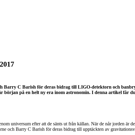
 2017
och Barry C Barish för deras bidrag till LIGO-detektorn och banb
n är början på en helt ny era inom astronomin. I denna artikel får
m universum efter att de sänts ut från källan. När de når jorden är de 
rne och Barry C Barish för deras bidrag till upptäckten av gravitationsv