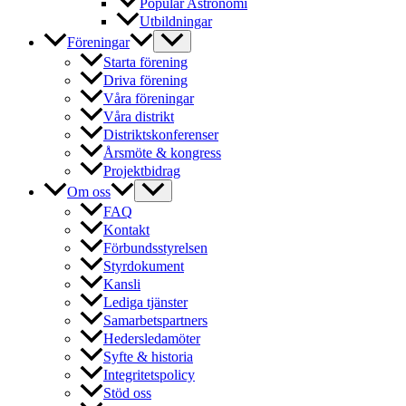
Populär Astronomi
Utbildningar
Föreningar
Starta förening
Driva förening
Våra föreningar
Våra distrikt
Distriktskonferenser
Årsmöte & kongress
Projektbidrag
Om oss
FAQ
Kontakt
Förbundsstyrelsen
Styrdokument
Kansli
Lediga tjänster
Samarbetspartners
Hedersledamöter
Syfte & historia
Integritetspolicy
Stöd oss