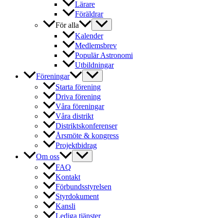
Lärare
Föräldrar
För alla
Kalender
Medlemsbrev
Populär Astronomi
Utbildningar
Föreningar
Starta förening
Driva förening
Våra föreningar
Våra distrikt
Distriktskonferenser
Årsmöte & kongress
Projektbidrag
Om oss
FAQ
Kontakt
Förbundsstyrelsen
Styrdokument
Kansli
Lediga tjänster