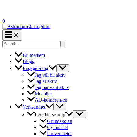
0
Search
for:
Bli medlem
Blogg
Engagera dig
Jag vill bli aktiv
Jag är aktiv
Jag har varit aktiv
Medaljer
AU-konferensen
Verksamhet
Per åldersgrupp
Grundskolan
Gymnasiet
Universitetet