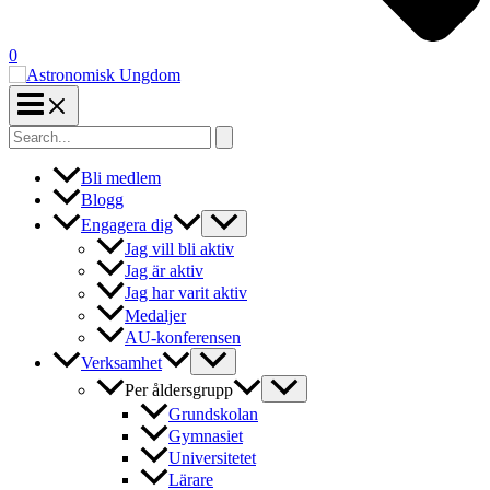
0
Search
for:
Bli medlem
Blogg
Engagera dig
Jag vill bli aktiv
Jag är aktiv
Jag har varit aktiv
Medaljer
AU-konferensen
Verksamhet
Per åldersgrupp
Grundskolan
Gymnasiet
Universitetet
Lärare