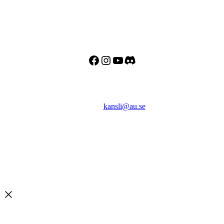
Besöks- och postadress:
Astronomisk Ungdom
Drottninggatan 120
113 60 Stockholm
Facebook
Instagram
YouTube
Discord
Kontakt
E-post:
kansli@au.se
Telefon: 070 - 000 90 56
Org.nr: 802467-7182
Bankgiro: 128-8778
Swish: 123 032 33 37
Copyright © 2026 Astronomisk Ungdom