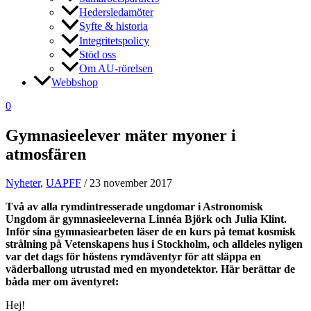
Hedersledamöter
Syfte & historia
Integritetspolicy
Stöd oss
Om AU-rörelsen
Webbshop
0
Gymnasieelever mäter myoner i
atmosfären
Nyheter
,
UAPFF
/
23 november 2017
Två av alla rymdintresserade ungdomar i Astronomisk
Ungdom är gymnasieeleverna Linnéa Björk och Julia Klint.
Inför sina gymnasiearbeten läser de en kurs på temat kosmisk
strålning på Vetenskapens hus i Stockholm, och alldeles nyligen
var det dags för höstens rymdäventyr för att släppa en
väderballong utrustad med en myondetektor. Här berättar de
båda mer om äventyret:
Hej!