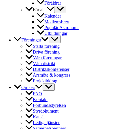
Föräldrar
För alla
Kalender
Medlemsbrev
Populär Astronomi
Utbildningar
Föreningar
Starta förening
Driva förening
Våra föreningar
Våra distrikt
Distriktskonferenser
Årsmöte & kongress
Projektbidrag
Om oss
FAQ
Kontakt
Förbundsstyrelsen
Styrdokument
Kansli
Lediga tjänster
Samarbetspartners