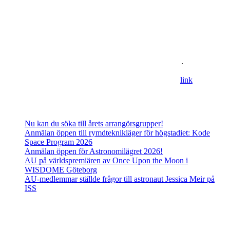
Om oss
Astronomisk Ungdom, grundat år 2012, är ett ideellt
ungdomsförbund med syfte att främja intresset för astronomi och
rymdfart hos unga i Sverige. AU:s vision är en värld där unga
utforskar och formar vår framtid i rymden
.
For information in english please follow this
lin
k
.
Senaste inläggen
Nu kan du söka till årets arrangörsgrupper!
Anmälan öppen till rymdteknikläger för högstadiet: Kode
Space Program 2026
Anmälan öppen för Astronomilägret 2026!
AU på världspremiären av Once Upon the Moon i
WISDOME Göteborg
AU-medlemmar ställde frågor till astronaut Jessica Meir på
ISS
Adress