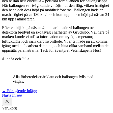
och nästan helt vindstilla – perfekta förhållanden för ballongsläpp!
När ballongen var iväg kunde vi följa hur den flög, vilken hastighet
den hade och dess höjd på mobiltelefonerna. Ballongen hade en
maxhastighet på ca 180 km/h och kom upp till en höjd på nästan 34
km upp i atmosfären.
Efter en biljakt på nästan 4 timmar hittade vi ballongen och
detektorn bredvid en skogsväg i närheten av Grycksbo. Väl nere på
marken kunde vi utläsa information om tryck, temperatur,
luftfuktighet och självklart myonflöde. Vi är taggade på att komma
igång med att bearbeta datan nu, och hitta olika samband mellan de
uppmätta parametrarna. Tack för äventyret Vetenskapens Hus!
/Linnéa och Julia
Alla förberedelser är klara och ballongen fylls med
vätgas.
←
Föregående Inlägg
Nästa Inlägg
→
Varukorg