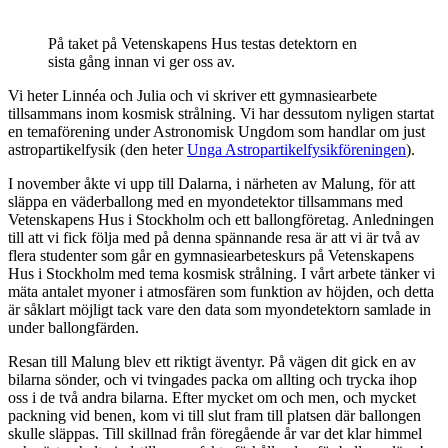
På taket på Vetenskapens Hus testas detektorn en
sista gång innan vi ger oss av.
Vi heter Linnéa och Julia och vi skriver ett gymnasiearbete
tillsammans inom kosmisk strålning. Vi har dessutom nyligen startat
en temaförening under Astronomisk Ungdom som handlar om just
astropartikelfysik (den heter
Unga Astropartikelfysikföreningen
).
I november åkte vi upp till Dalarna, i närheten av Malung, för att
släppa en väderballong med en myondetektor tillsammans med
Vetenskapens Hus i Stockholm och ett ballongföretag. Anledningen
till att vi fick följa med på denna spännande resa är att vi är två av
flera studenter som går en gymnasiearbeteskurs på Vetenskapens
Hus i Stockholm med tema kosmisk strålning. I vårt arbete tänker vi
mäta antalet myoner i atmosfären som funktion av höjden, och detta
är såklart möjligt tack vare den data som myondetektorn samlade in
under ballongfärden.
Resan till Malung blev ett riktigt äventyr. På vägen dit gick en av
bilarna sönder, och vi tvingades packa om allting och trycka ihop
oss i de två andra bilarna. Efter mycket om och men, och mycket
packning vid benen, kom vi till slut fram till platsen där ballongen
skulle släppas. Till skillnad från föregående år var det klar himmel