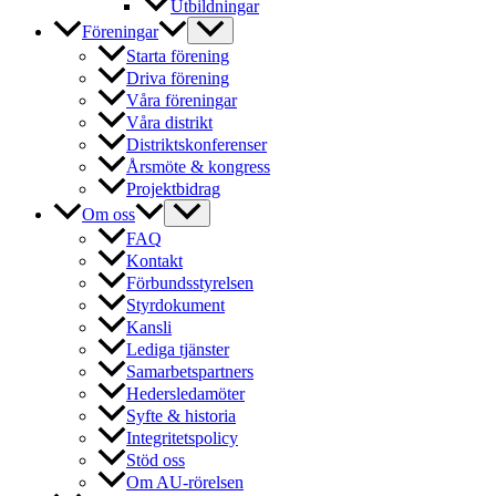
Utbildningar
Föreningar
Starta förening
Driva förening
Våra föreningar
Våra distrikt
Distriktskonferenser
Årsmöte & kongress
Projektbidrag
Om oss
FAQ
Kontakt
Förbundsstyrelsen
Styrdokument
Kansli
Lediga tjänster
Samarbetspartners
Hedersledamöter
Syfte & historia
Integritetspolicy
Stöd oss
Om AU-rörelsen