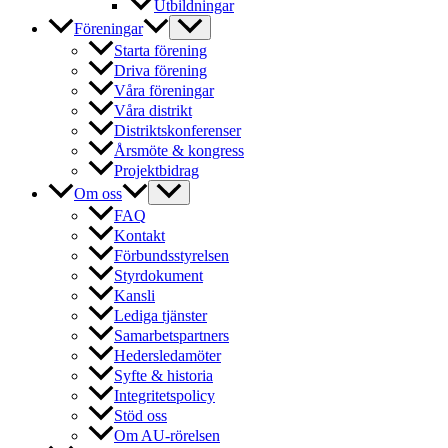
Utbildningar
Föreningar
Starta förening
Driva förening
Våra föreningar
Våra distrikt
Distriktskonferenser
Årsmöte & kongress
Projektbidrag
Om oss
FAQ
Kontakt
Förbundsstyrelsen
Styrdokument
Kansli
Lediga tjänster
Samarbetspartners
Hedersledamöter
Syfte & historia
Integritetspolicy
Stöd oss
Om AU-rörelsen