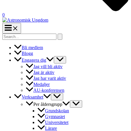
0
Search
for:
Bli medlem
Blogg
Engagera dig
Jag vill bli aktiv
Jag är aktiv
Jag har varit aktiv
Medaljer
AU-konferensen
Verksamhet
Per åldersgrupp
Grundskolan
Gymnasiet
Universitetet
Lärare