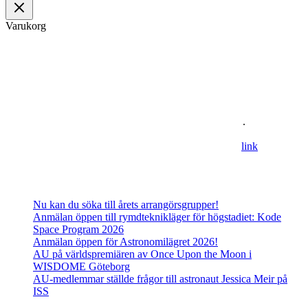
Varukorg
Om oss
Astronomisk Ungdom, grundat år 2012, är ett ideellt
ungdomsförbund med syfte att främja intresset för astronomi och
rymdfart hos unga i Sverige. AU:s vision är en värld där unga
utforskar och formar vår framtid i rymden
.
For information in english please follow this
lin
k
.
Senaste inläggen
Nu kan du söka till årets arrangörsgrupper!
Anmälan öppen till rymdteknikläger för högstadiet: Kode
Space Program 2026
Anmälan öppen för Astronomilägret 2026!
AU på världspremiären av Once Upon the Moon i
WISDOME Göteborg
AU-medlemmar ställde frågor till astronaut Jessica Meir på
ISS