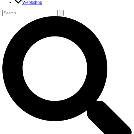
Webbshop
Sök
efter:
Sök