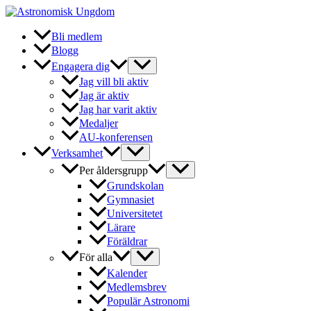
Hoppa
till
innehåll
Bli medlem
Blogg
Engagera dig
Jag vill bli aktiv
Jag är aktiv
Jag har varit aktiv
Medaljer
AU-konferensen
Verksamhet
Per åldersgrupp
Grundskolan
Gymnasiet
Universitetet
Lärare
Föräldrar
För alla
Kalender
Medlemsbrev
Populär Astronomi