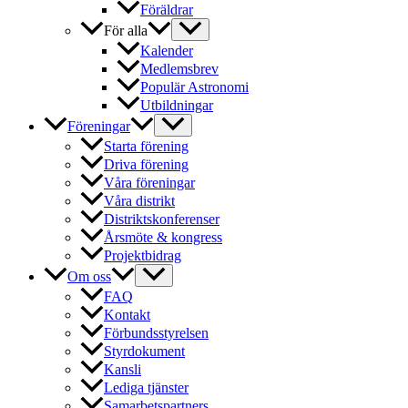
Föräldrar
För alla
Kalender
Medlemsbrev
Populär Astronomi
Utbildningar
Föreningar
Starta förening
Driva förening
Våra föreningar
Våra distrikt
Distriktskonferenser
Årsmöte & kongress
Projektbidrag
Om oss
FAQ
Kontakt
Förbundsstyrelsen
Styrdokument
Kansli
Lediga tjänster
Samarbetspartners