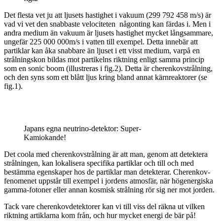
Det flesta vet ju att ljusets hastighet i vakuum (299 792 458 m/s) är
vad vi vet den
snabbaste velocitet
en någonting kan färdas i. Men i
andra medium än vakuum är ljusets hastighet mycket långsammare,
ungefär 225 000 000m/s i vatten till exempel. Detta innebär att
partiklar kan åka snabbare än ljuset i ett visst medium, varpå en
strålningskon bildas mot partikelns riktning enligt samma princip
som en sonic boom (illustreras i fig.2). Detta är cherenkovstrålning,
och den syns som ett blått ljus kring bland annat kärnreaktorer (se
fig.1).
Japans egna neutrino-detektor: Super-
Kamiokande!
Det coola med cherenkovstrålning är att man, genom att detektera
strålningen, kan lokalisera specifika partiklar och till
och med
bestämma egenskaper hos de partiklar man detekterar. Cherenkov-
fenomenet uppstår till exempel i jordens atmosfär, när högenergiska
gamma-fotoner eller annan kosmisk strålning rör sig ner mot jorden.
Tack vare cherenkovdetektorer kan vi till viss del räkna ut
vilken
riktning artiklarna kom från, och hur mycket energi de bär på!