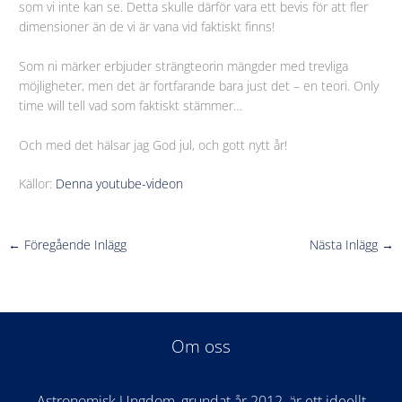
som vi inte kan se. Detta skulle därför vara ett bevis för att fler
dimensioner än de vi är vana vid faktiskt finns!
Som ni märker erbjuder strängteorin mängder med trevliga
möjligheter, men det är fortfarande bara just det – en teori. Only
time will tell vad som faktiskt stämmer…
Och med det hälsar jag God jul, och gott nytt år!
Källor:
Denna youtube-videon
←
Föregående Inlägg
Nästa Inlägg
→
Om oss
Astronomisk Ungdom, grundat år 2012, är ett ideellt