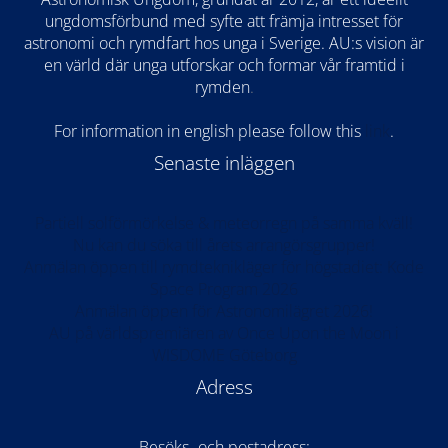
ungdomsförbund med syfte att främja intresset för
astronomi och rymdfart hos unga i Sverige. AU:s vision är
en värld där unga utforskar och formar vår framtid i
rymden
.
For information in english please follow this
lin
k
.
Senaste inläggen
Partiell solförmörkelse & meteorregn på samma kväll!
Nu kan du söka till årets arrangörsgrupper!
Anmälan öppen till rymdteknikläger för högstadiet: Kode
Space Program 2026
Anmälan öppen för Astronomilägret 2026!
AU på världspremiären av Once Upon the Moon i
WISDOME Göteborg
Adress
Besöks- och postadress: