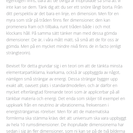
egentligen finns, bara att de övriga är ihoprullade så små att vi
inte kan se dem. Tänk dig att du ser ett snöre långt borta. Från
ditt perspektiv är det bara en linje, en dimension. Men för en
myra som står på tråden finns fler dimensioner; den kan
promenera fram och tillbaka, runt tråden både i och mot
klockans håll. På samma sätt tänker man med dessa gömda
dimensioner. De är, i våra mått mätt, så små att de för oss är
gömda. Men på en mycket mindre nivå finns de in facto (enligt
strängteorin).
Beviset för detta grundar sig i en teori om att de tänkta minsta
elementarpartiklarna, kvarkarna, också är uppbyggda av något,
nämligen små strängar av energi. Dessa strängar bygger upp
exakt allt, oavsett plats i standardmodellen, och är därför en
mycket efterlängtad förenande teori som är applicerbar på all
tänkbar materia och energi. Det enda som skiljer till
exempel en
uppkvark från en neutrino är vibrationerna, frekvensen i
energisträngarnas rörelser. Men för att de matematiska
formlerna ska stämma krävs det att universum ska vara uppbyggt
av hela 10 rumsdimensioner. De ihoprullade dimensionerna har
sedan i sig än fler dimensioner, som ni kan se på de två bilderna