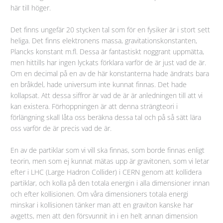
här till höger.
Det finns ungefär 20 stycken tal som för en fysiker är i stort sett
heliga. Det finns elektronens massa, gravitationskonstanten,
Plancks konstant m.fl. Dessa är fantastiskt noggrant uppmätta,
men hittills har ingen lyckats förklara varför de är just vad de är.
Om en decimal på en av de här konstanterna hade ändrats bara
en bråkdel, hade universum inte kunnat finnas. Det hade
kollapsat. Att dessa siffror är vad de är är anledningen till att vi
kan existera. Förhoppningen är att denna strängteori i
förlängning skall låta oss beräkna dessa tal och på så sätt lära
oss varför de är precis vad de är.
En av de partiklar som vi vill ska finnas, som borde finnas enligt
teorin, men som ej kunnat mätas upp är gravitonen, som vi letar
efter i LHC (Large Hadron Collider) i CERN genom att kollidera
partiklar, och kolla på den totala energin i alla dimensioner innan
och efter kollisionen. Om våra dimensioners totala energi
minskar i kollisionen tänker man att en graviton kanske har
avgetts, men att den försvunnit in i en helt annan dimension