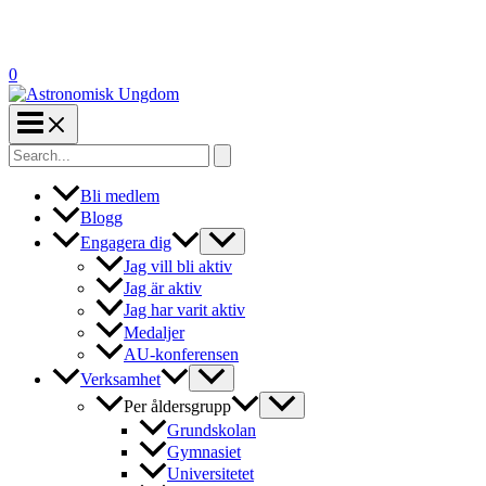
0
Search
for:
Bli medlem
Blogg
Engagera dig
Jag vill bli aktiv
Jag är aktiv
Jag har varit aktiv
Medaljer
AU-konferensen
Verksamhet
Per åldersgrupp
Grundskolan
Gymnasiet
Universitetet