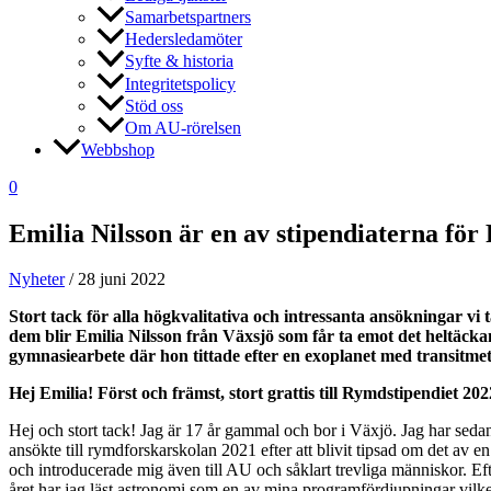
Samarbetspartners
Hedersledamöter
Syfte & historia
Integritetspolicy
Stöd oss
Om AU-rörelsen
Webbshop
0
Emilia Nilsson är en av stipendiaterna fö
Nyheter
/
28 juni 2022
Stort tack för alla högkvalitativa och intressanta ansökningar vi 
dem blir
Emilia Nilsson från Växsjö som får ta emot det heltäck
gymnasiearbete där hon tittade efter en exoplanet med transitm
Hej Emilia! Först och främst, stort grattis till Rymdstipendiet 2
Hej och stort tack! Jag är 17 år gammal och bor i Växjö. Jag har sedan
ansökte till rymdforskarskolan 2021 efter att blivit tipsad om det av
och introducerade mig även till AU och såklart trevliga människor. Eft
året har jag läst astronomi som en av mina programfördjupningar vilket