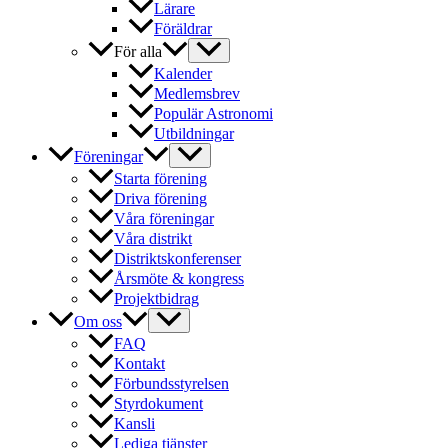
Lärare
Föräldrar
För alla
Kalender
Medlemsbrev
Populär Astronomi
Utbildningar
Föreningar
Starta förening
Driva förening
Våra föreningar
Våra distrikt
Distriktskonferenser
Årsmöte & kongress
Projektbidrag
Om oss
FAQ
Kontakt
Förbundsstyrelsen
Styrdokument
Kansli
Lediga tjänster