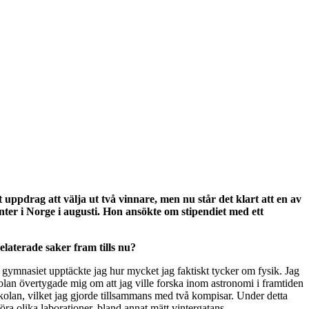
t uppdrag att välja ut två vinnare, men nu står det klart att en av
er i Norge i augusti. Hon ansökte om stipendiet med ett
elaterade saker fram tills nu?
v gymnasiet upptäckte jag hur mycket jag faktiskt tycker om fysik. Jag
olan övertygade mig om att jag ville forska inom astronomi i framtiden
skolan, vilket jag gjorde tillsammans med två kompisar. Under detta
ra olika laborationer, bland annat mätt vintergatans