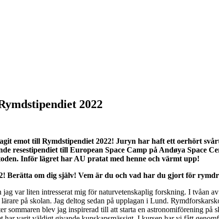
r Rymdstipendiet 2022
tagit emot till Rymdstipendiet 2022! Juryn har haft ett oerhört svår
ande resestipendiet till European Space Camp på Andøya Space Cent
etoden. Inför lägret har AU pratat med henne och värmt upp!
022! Berätta om dig själv! Vem är du och vad har du gjort för rymdr
 jag var liten intresserat mig för naturvetenskaplig forskning. I tvåan a
 en lärare på skolan. Jag deltog sedan på upplagan i Lund. Rymdforskarsk
er sommaren blev jag inspirerad till att starta en astronomiförening på 
 har varit väldigt givande kunskapsmässigt. I kursen har vi fått genomfö