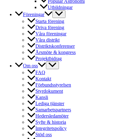
Populär Astronomi
Utbildningar
Föreningar
Starta förening
Driva förening
Våra föreningar
Våra distrikt
Distriktskonferenser
Årsmöte & kongress
Projektbidrag
Om oss
FAQ
Kontakt
Förbundsstyrelsen
Styrdokument
Kansli
Lediga tjänster
Samarbetspartners
Hedersledamöter
Syfte & historia
Integritetspolicy
Stöd oss