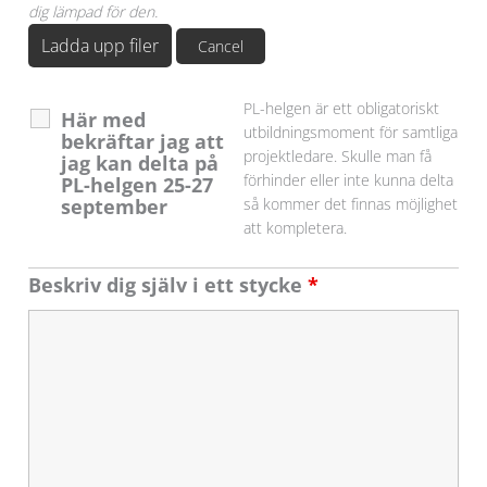
dig lämpad för den.
Ladda upp filer
Cancel
PL-helgen är ett obligatoriskt
Här med
utbildningsmoment för samtliga
bekräftar jag att
projektledare. Skulle man få
jag kan delta på
förhinder eller inte kunna delta
PL-helgen 25-27
september
så kommer det finnas möjlighet
att kompletera.
Beskriv dig själv i ett stycke
*