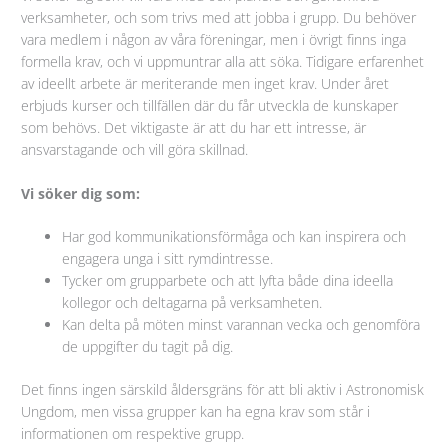
verksamheter, och som trivs med att jobba i grupp. Du behöver
vara medlem i någon av våra föreningar, men i övrigt finns inga
formella krav, och vi uppmuntrar alla att söka. Tidigare erfarenhet
av ideellt arbete är meriterande men inget krav. Under året
erbjuds kurser och tillfällen där du får utveckla de kunskaper
som behövs. Det viktigaste är att du har ett intresse, är
ansvarstagande och vill göra skillnad.
Vi söker dig som:
Har god kommunikationsförmåga och kan inspirera och
engagera unga i sitt rymdintresse.
Tycker om grupparbete och att lyfta både dina ideella
kollegor och deltagarna på verksamheten.
Kan delta på möten minst varannan vecka och genomföra
de uppgifter du tagit på dig.
Det finns ingen särskild åldersgräns för att bli aktiv i Astronomisk
Ungdom, men vissa grupper kan ha egna krav som står i
informationen om respektive grupp.