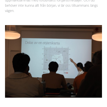
uppmärksammas med förbundets förtjänstmedaljer. Och du
behöver inte kunna allt från början, vi lär oss tillsammans längs
vägen.