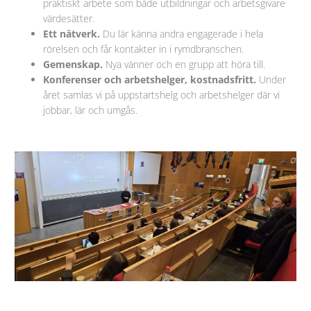
praktiskt arbete som både utbildningar och arbetsgivare
värdesätter.
Ett nätverk.
Du lär känna andra engagerade i hela
rörelsen och får kontakter in i rymdbranschen.
Gemenskap.
Nya vänner och en grupp att höra till.
Konferenser och arbetshelger, kostnadsfritt.
Under
året samlas vi på uppstartshelg och arbetshelger där vi
jobbar, lär och umgås.