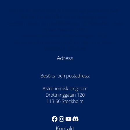
Partiell solförmörkelse & meteorregn på samma kväll!
Nu kan du söka till årets arrangörsgrupper!
Anmälan öppen till rymdteknikläger för högstadiet: Kode
Space Program 2026
Anmälan öppen för Astronomilägret 2026!
AU på världspremiären av Once Upon the Moon i
WISDOME Göteborg
Adress
Besöks- och postadress:
Astronomisk Ungdom
Drottninggatan 120
113 60 Stockholm
Facebook
Instagram
YouTube
Discord
Kontakt