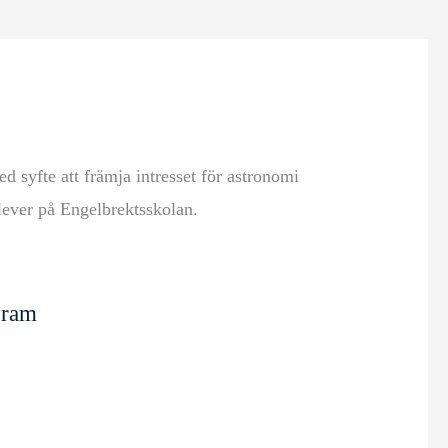
d syfte att främja intresset för astronomi
lever på Engelbrektsskolan.
gram