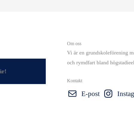
Om oss
Vi är en grundskoleförening me
och rymdfart bland högstadiee
är!
Kontakt
E-post
Insta