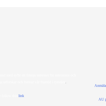
d med syfte att främja intresset för astronomi och
ga utforskar och formar vår framtid i rymden
.
Anmälan
 follow this
lin
k
.
AU p