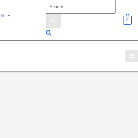
Sök
efter:
gar
0
Sök