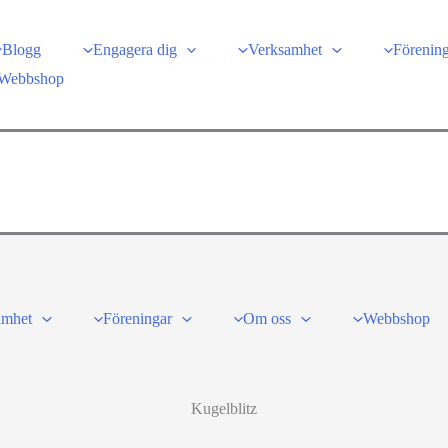
Blogg
Engagera dig
Verksamhet
Förenin
Webbshop
amhet
Föreningar
Om oss
Webbshop
Kugelblitz