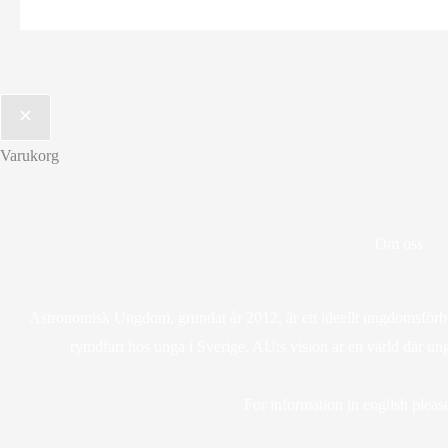
Varukorg
Om oss
Astronomisk Ungdom, grundat år 2012, är ett ideellt ungdomsförbun
rymdfart hos unga i Sverige. AU:s vision är en värld där un
For information in english please