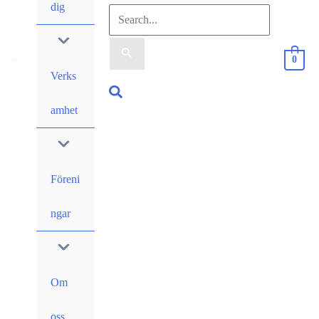
dig
Sök
efter:
0
Verks
Sök
amhet
Föreni
ngar
Om
oss