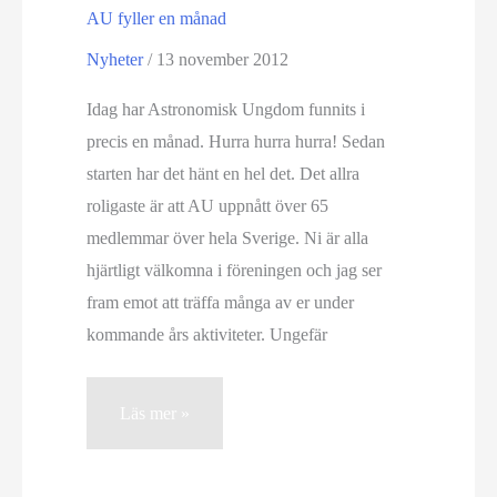
AU fyller en månad
Nyheter
/
13 november 2012
Idag har Astronomisk Ungdom funnits i
precis en månad. Hurra hurra hurra! Sedan
starten har det hänt en hel det. Det allra
roligaste är att AU uppnått över 65
medlemmar över hela Sverige. Ni är alla
hjärtligt välkomna i föreningen och jag ser
fram emot att träffa många av er under
kommande års aktiviteter. Ungefär
AU
Läs mer »
fyller
en