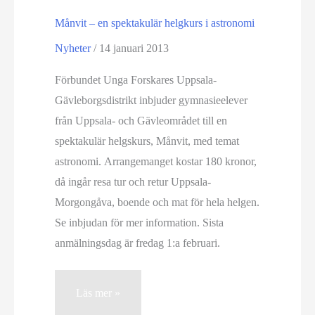
Månvit – en spektakulär helgkurs i astronomi
Nyheter
/
14 januari 2013
Förbundet Unga Forskares Uppsala-
Gävleborgsdistrikt inbjuder gymnasieelever
från Uppsala- och Gävleområdet till en
spektakulär helgskurs, Månvit, med temat
astronomi. Arrangemanget kostar 180 kronor,
då ingår resa tur och retur Uppsala-
Morgongåva, boende och mat för hela helgen.
Se inbjudan för mer information. Sista
anmälningsdag är fredag 1:a februari.
Månvit
Läs mer »
–