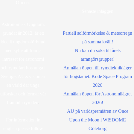
Om oss
Senaste inläggen
Astronomisk Ungdom,
grundat år 2012, är ett
Partiell solförmörkelse & meteorregn
ideellt ungdomsförbund
på samma kväll!
med syfte att främja
Nu kan du söka till årets
intresset för astronomi
arrangörsgrupper!
och rymdfart hos unga i
Anmälan öppen till rymdteknikläger
Sverige. AU:s vision är
för högstadiet: Kode Space Program
en värld där unga
2026
utforskar och formar vår
Anmälan öppen för Astronomilägret
framtid i rymden
.
2026!
AU på världspremiären av Once
For information in
Upon the Moon i WISDOME
english please follow
Göteborg