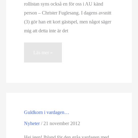
rollistan syns också en för oss i AU känd
person – Christer Fuglesang. I dagens avsnitt
(3) gör han ett kort gästspel, men något säger
mig att detta inte är det
Fuglesang
Läs mer »
i
årets
julkalender
Guldkorn i vardagen…
Nyheter
/
21 november 2012
Hej igen! Ibland för den gråa vardagen med