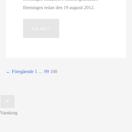
föreningen redan den 19 augusti 2012.
2012:
Läs mer »
Föreningen
lanserades
←
Föregående
1
…
99
100
Varukorg