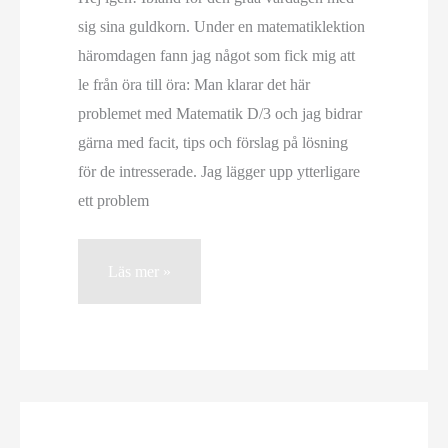
sig sina guldkorn. Under en matematiklektion
häromdagen fann jag något som fick mig att
le från öra till öra: Man klarar det här
problemet med Matematik D/3 och jag bidrar
gärna med facit, tips och förslag på lösning
för de intresserade. Jag lägger upp ytterligare
ett problem
Guldkorn
Läs mer »
i
vardagen…