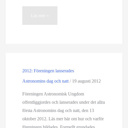
Därför
Läs mer »
finns
Astronomisk
Ungdom
2012: Föreningen lanserades
Astronomins dag och natt
/
19 augusti 2012
Föreningen Astronomisk Ungdom
offentliggjordes och lanserades under det allra
första Astronomins dag och natt, den 13
oktober 2012. Läs mer här om hur och varför
föreningen bildades. Formellt grundades