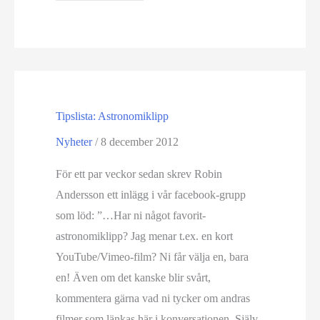
en
spektakulär
helgkurs
i
astronomi
Tipslista: Astronomiklipp
Nyheter
/
8 december 2012
För ett par veckor sedan skrev Robin
Andersson ett inlägg i vår facebook-grupp
som löd: ”…Har ni något favorit-
astronomiklipp? Jag menar t.ex. en kort
YouTube/Vimeo-film? Ni får välja en, bara
en! Även om det kanske blir svårt,
kommentera gärna vad ni tycker om andras
filmer som länkas här i konversationen. Själv