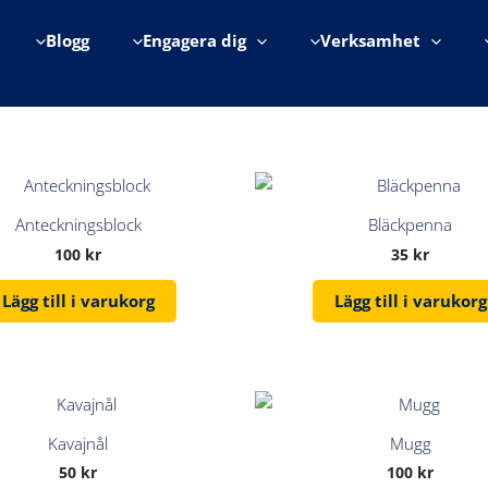
Blogg
Engagera dig
Verksamhet
Anteckningsblock
Bläckpenna
100
kr
35
kr
Lägg till i varukorg
Lägg till i varukorg
Kavajnål
Mugg
50
kr
100
kr