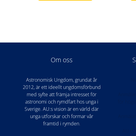
väljas
på
produktsidan
Om oss
S
Astronomisk Ungdom, grundat år
Nu
2012, är ett ideellt ungdomsförbund
med syfte att främja intresset för
Anmälan
astronomi och rymdfart hos unga i
för hög
Sverige. AU:s vision är en värld där
unga utforskar och formar vår
Anmälan
framtid i rymden
.
AU på