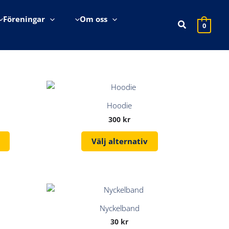
Föreningar
Om oss
Sök
0
Hoodie
300
kr
Den
Välj alternativ
här
produkten
har
flera
varianter.
De
Nyckelband
olika
30
kr