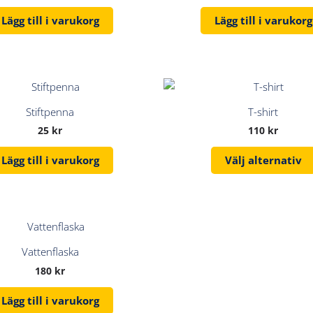
Lägg till i varukorg
Lägg till i varukorg
Stiftpenna
T-shirt
25
kr
110
kr
Lägg till i varukorg
Välj alternativ
Vattenflaska
180
kr
Lägg till i varukorg