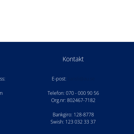
väljas
på
produktsidan
Kontakt
ss:
E-post:
kansli@au.se
om
Telefon: 070 - 000 90 56
Org.nr: 802467-7182
Bankgiro: 128-8778
Swish: 123 032 33 37
am
be
cord