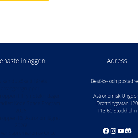
enaste inläggen
Adress
 kan du söka till årets
Besöks- och postadre
arrangörsgrupper!
 öppen till rymdteknikläger
Astronomisk Ungd
stadiet: Kode Space Program
Drottninggatan 120
2026
113 60 Stockholm
 öppen för Astronomilägret
2026!
Facebook
Instagr
YouTu
Dis
 världspremiären av Once