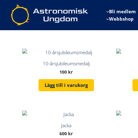
Hoppa
till
Bli medlem
innehåll
Webbshop
10-årsjubileumsmedalj
100
kr
Lägg till i varukorg
Jacka
600
kr