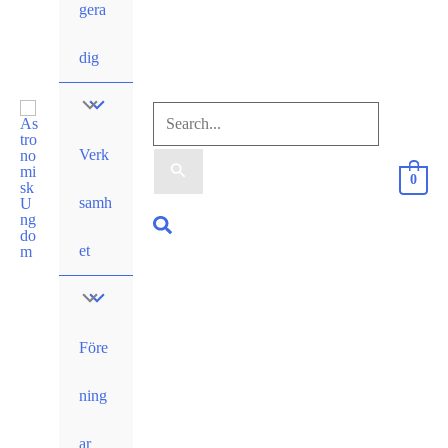
gera
dig
Sök
Verk
efter:
0
samh
Sök
et
Före
ning
ar