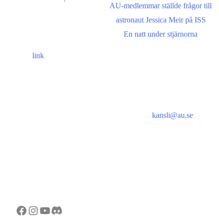
AU-medlemmar ställde frågor till
astronaut Jessica Meir på ISS
For information in
En natt under stjärnorna
english please follow this
lin
k
.
Kontakt
Adress
E-post:
kansli@au.se
Besöks- och postadress:
Telefon: 070 - 000 90 56
Astronomisk Ungdom
Org.nr: 802467-7182
Drottninggatan 120
113 60 Stockholm
Bankgiro: 128-8778
Swish: 123 032 33 37
Facebook
Instagram
YouTube
Discord