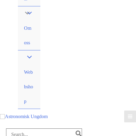
Om
oss
Web
bsho
p
Search