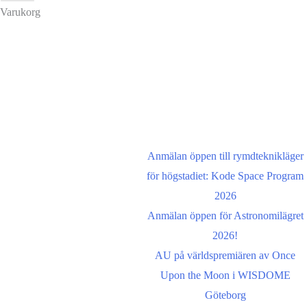
Varukorg
Om oss
Senaste inläggen
Astronomisk Ungdom,
grundat år 2012, är ett
Anmälan öppen till rymdteknikläger
ideellt ungdomsförbund
för högstadiet: Kode Space Program
med syfte att främja
2026
intresset för astronomi
Anmälan öppen för Astronomilägret
och rymdfart hos unga i
2026!
Sverige. AU:s vision är
AU på världspremiären av Once
en värld där unga
Upon the Moon i WISDOME
utforskar och formar vår
Göteborg
framtid i rymden
.