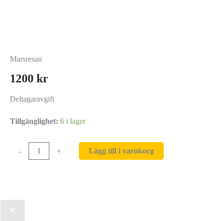
Marsresan
1200
kr
Deltagaravgift
Tillgänglighet:
6 i lager
Marsresan
Lägg till i varukorg
-
+
mängd