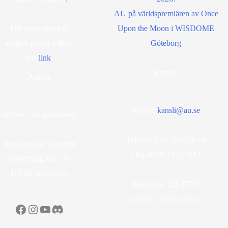
AU på världspremiären av Once
For information in
Upon the Moon i WISDOME
english please follow
Göteborg
this
lin
k
.
Kontakt
Adress
E-post:
kansli@au.se
Besöks- och postadress:
Telefon: 070 - 000 90 56
Astronomisk Ungdom
Org.nr: 802467-7182
Drottninggatan 120
113 60 Stockholm
Bankgiro: 128-8778
Swish: 123 032 33 37
Facebook
Instagram
YouTube
Discord