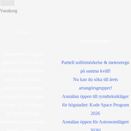
Varukorg
Om oss
Senaste inläggen
Astronomisk Ungdom,
grundat år 2012, är ett
Partiell solförmörkelse & meteorregn
ideellt ungdomsförbund
på samma kväll!
med syfte att främja
Nu kan du söka till årets
intresset för astronomi
arrangörsgrupper!
och rymdfart hos unga i
Anmälan öppen till rymdteknikläger
Sverige. AU:s vision är
för högstadiet: Kode Space Program
en värld där unga
2026
utforskar och formar vår
Anmälan öppen för Astronomilägret
framtid i rymden
.
2026!