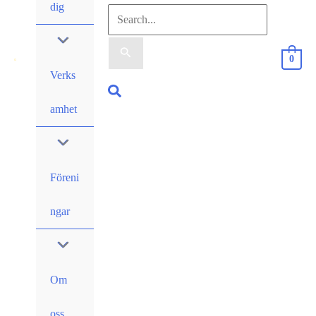
dig
Sök
efter:
0
Verks
Sök
amhet
Föreni
ngar
Om
oss