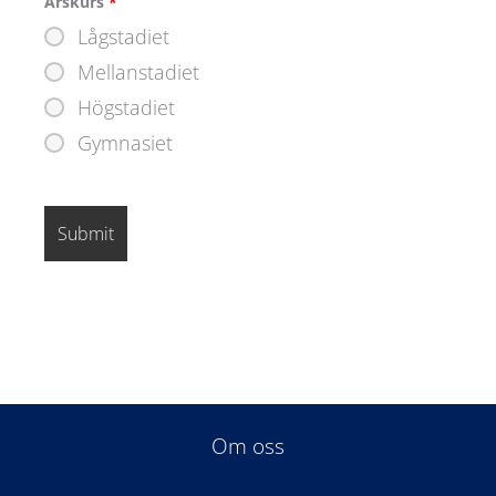
Årskurs
*
Lågstadiet
Mellanstadiet
Högstadiet
Gymnasiet
Om oss