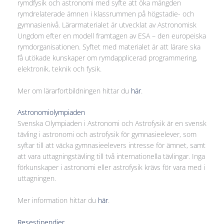
rymdfysik och astronomi med syfte att öka mängden
rymdrelaterade ämnen i klassrummen på högstadie- och
gymnasienivå. Lärarmaterialet är utvecklat av Astronomisk
Ungdom efter en modell framtagen av ESA – den europeiska
rymdorganisationen. Syftet med materialet är att lärare ska
få utökade kunskaper om rymdapplicerad programmering,
elektronik, teknik och fysik.
Mer om lärarfortbildningen hittar du
här
.
Astronomiolympiaden
Svenska Olympiaden i Astronomi och Astrofysik är en svensk
tävling i astronomi och astrofysik för gymnasieelever, som
syftar till att väcka gymnasieelevers intresse för ämnet, samt
att vara uttagningstävling till två internationella tävlingar. Inga
förkunskaper i astronomi eller astrofysik krävs för vara med i
uttagningen.
Mer information hittar du
här
.
Resestipendier