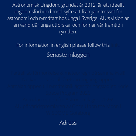
Astronomisk Ungdom, grundat år 2012, är ett ideellt
ungdomsförbund med syfte att främja intresset för
astronomi och rymdfart hos unga i Sverige. AU:s vision är
en värld där unga utforskar och formar vår framtid i
rymden
.
For information in english please follow this
lin
k
.
Senaste inläggen
Partiell solförmörkelse & meteorregn på samma kväll!
Nu kan du söka till årets arrangörsgrupper!
Anmälan öppen till rymdteknikläger för högstadiet: Kode
Space Program 2026
Anmälan öppen för Astronomilägret 2026!
AU på världspremiären av Once Upon the Moon i
WISDOME Göteborg
Adress