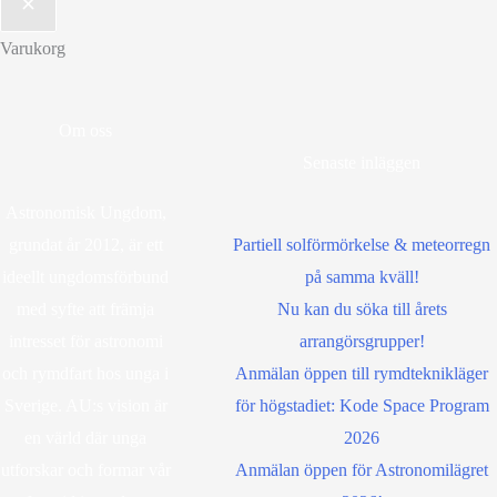
Varukorg
Om oss
Senaste inläggen
Astronomisk Ungdom,
grundat år 2012, är ett
Partiell solförmörkelse & meteorregn
ideellt ungdomsförbund
på samma kväll!
med syfte att främja
Nu kan du söka till årets
intresset för astronomi
arrangörsgrupper!
och rymdfart hos unga i
Anmälan öppen till rymdteknikläger
Sverige. AU:s vision är
för högstadiet: Kode Space Program
en värld där unga
2026
utforskar och formar vår
Anmälan öppen för Astronomilägret