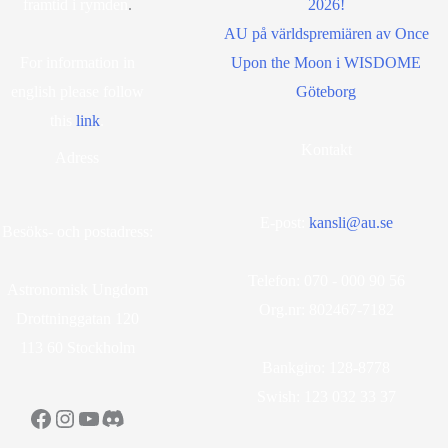
framtid i rymden
.
2026!
AU på världspremiären av Once
For information in
Upon the Moon i WISDOME
english please follow
Göteborg
this
lin
k
.
Kontakt
Adress
E-post:
kansli@au.se
Besöks- och postadress:
Telefon: 070 - 000 90 56
Astronomisk Ungdom
Org.nr: 802467-7182
Drottninggatan 120
113 60 Stockholm
Bankgiro: 128-8778
Swish: 123 032 33 37
Facebook
Instagram
YouTube
Discord