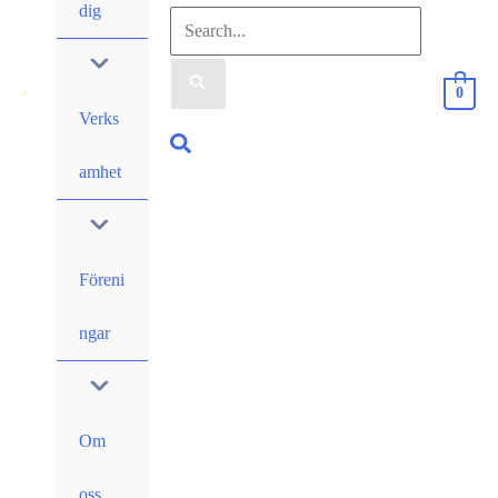
dig
Sök
efter:
0
Verks
Sök
amhet
Föreni
ngar
Om
oss