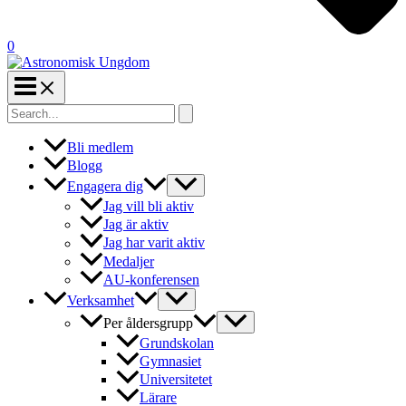
0
Search
for:
Bli medlem
Blogg
Engagera dig
Jag vill bli aktiv
Jag är aktiv
Jag har varit aktiv
Medaljer
AU-konferensen
Verksamhet
Per åldersgrupp
Grundskolan
Gymnasiet
Universitetet
Lärare