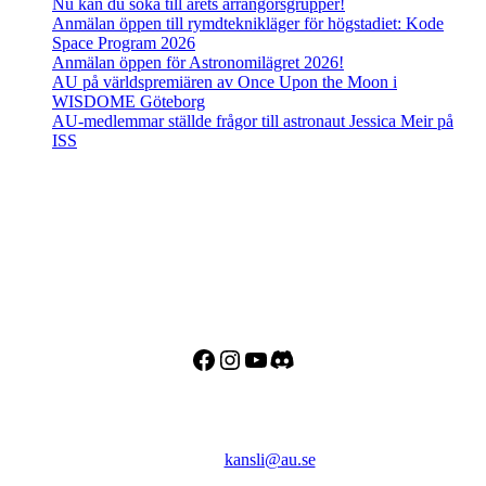
Nu kan du söka till årets arrangörsgrupper!
Anmälan öppen till rymdteknikläger för högstadiet: Kode
Space Program 2026
Anmälan öppen för Astronomilägret 2026!
AU på världspremiären av Once Upon the Moon i
WISDOME Göteborg
AU-medlemmar ställde frågor till astronaut Jessica Meir på
ISS
Adress
Besöks- och postadress:
Astronomisk Ungdom
Drottninggatan 120
113 60 Stockholm
Facebook
Instagram
YouTube
Discord
Kontakt
E-post:
kansli@au.se