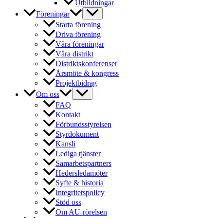
Utbildningar
Föreningar
Starta förening
Driva förening
Våra föreningar
Våra distrikt
Distriktskonferenser
Årsmöte & kongress
Projektbidrag
Om oss
FAQ
Kontakt
Förbundsstyrelsen
Styrdokument
Kansli
Lediga tjänster
Samarbetspartners
Hedersledamöter
Syfte & historia
Integritetspolicy
Stöd oss
Om AU-rörelsen