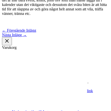
det är inte bara event, tentor, jobb osv som man måste lägga till i
kalender utan det viktigaste och dessutom det svåra biten är att hitta
tid för att slappna av och göra något helt annat som att vila, träffa
vänner, tränna etc.
←
Föregående Inlägg
Nästa Inlägg
→
Varukorg
Om oss
Astronomisk Ungdom, grundat år 2012, är ett ideellt
ungdomsförbund med syfte att främja intresset för astronomi och
rymdfart hos unga i Sverige. AU:s vision är en värld där unga
utforskar och formar vår framtid i rymden
.
For information in english please follow this
lin
k
.
Senaste inläggen