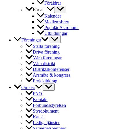
Föräldrar
För alla
Kalender
Medlemsbrev
Populär Astronomi
Utbildningar
Föreningar
Starta förening
Driva förening
Våra föreningar
Våra distrikt
Distriktskonferenser
Årsmöte & kongress
Projektbidrag
Om oss
FAQ
Kontakt
Förbundsstyrelsen
Styrdokument
Kansli
Lediga tjänster
Samarbetspartners