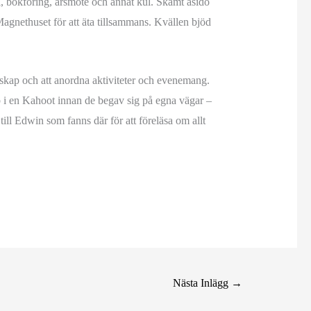
, bokföring, årsmöte och annat kul. Skämt åsido
Magnethuset för att äta tillsammans. Kvällen bjöd
rskap och att anordna aktiviteter och evenemang.
p i en Kahoot innan de begav sig på egna vägar –
 till Edwin som fanns där för att föreläsa om allt
Nästa Inlägg
→