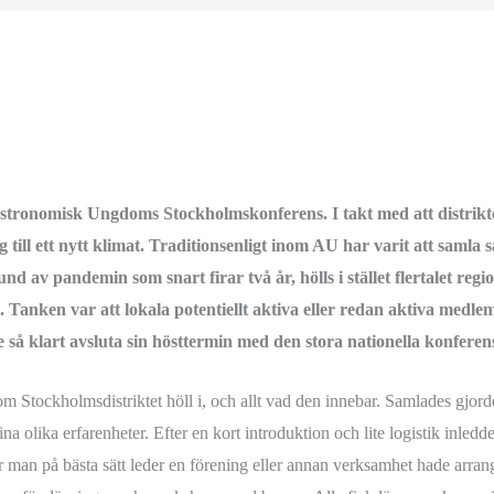
tronomisk Ungdoms Stockholmskonferens. I takt med att distrikten r
ig till ett nytt klimat. Traditionsenligt inom AU har varit att saml
d av pandemin som snart firar två år, hölls i stället flertalet regi
Tanken var att lokala potentiellt aktiva eller redan aktiva medl
e så klart avsluta sin hösttermin med den stora nationella konfere
m Stockholmsdistriktet höll i, och allt vad den innebar. Samlades gjorde
a olika erfarenheter. Efter en kort introduktion och lite logistik inledde
hur man på bästa sätt leder en förening eller annan verksamhet hade arr