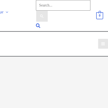
Sök
efter:
gar
0
Sök