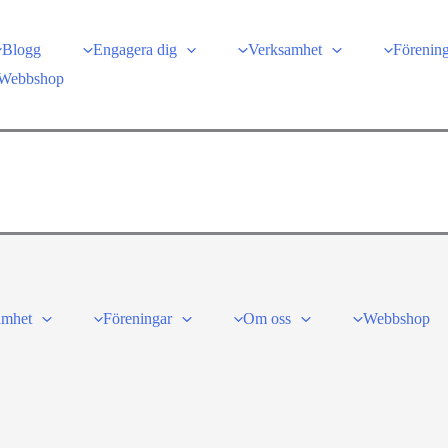
Blogg
Engagera dig
Verksamhet
Förenin
Webbshop
amhet
Föreningar
Om oss
Webbshop