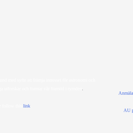
d med syfte att främja intresset för astronomi och
ga utforskar och formar vår framtid i rymden
.
Anmälan
 follow this
lin
k
.
AU p