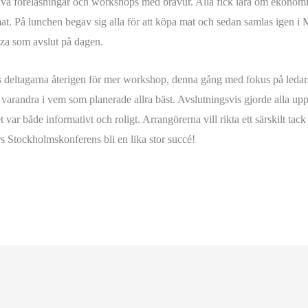
iva föreläsningar och workshops med bravur. Alla fick lära om ekonomi
 mat. På lunchen begav sig alla för att köpa mat och sedan samlas igen i 
izza som avslut på dagen.
fades deltagarna återigen för mer workshop, denna gång med fokus på leda
varandra i vem som planerade allra bäst. Avslutningsvis gjorde alla up
t var både informativt och roligt. Arrangörerna vill rikta ett särskilt tack
s Stockholmskonferens bli en lika stor succé!