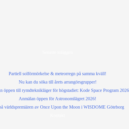
Senaste inläggen
Partiell solförmörkelse & meteorregn på samma kväll!
Nu kan du söka till årets arrangörsgrupper!
 öppen till rymdteknikläger för högstadiet: Kode Space Program 2026
Anmälan öppen för Astronomilägret 2026!
å världspremiären av Once Upon the Moon i WISDOME Göteborg
Kontakt