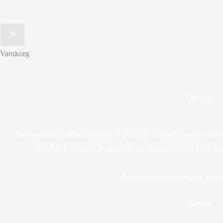
Varukorg
Om oss
Astronomisk Ungdom, grundat år 2012, är ett ideellt ungdomsförbun
rymdfart hos unga i Sverige. AU:s vision är en värld där un
For information in english please
Adress