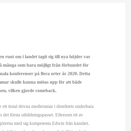
unt om i landet tagit sig till nya höjder var
a så många som bara möjligt från förbundet för
onala konferenser på flera orter år 2020. Detta
emmar skulle kunna mötas upp för att både
nsen, vilken gjorde comeback.
 ett tiotal drivna medlemmar i distriktets underbara
s det första utbildningspasset. Eftersom ett av
angörerna med sig kompetenta Edwin från kansliet.