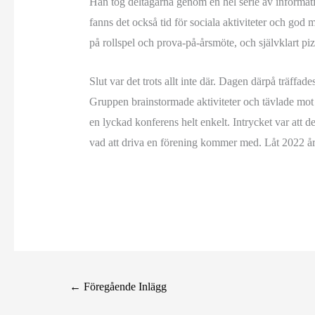
Han tog deltagarna genom en hel serie av informat
fanns det också tid för sociala aktiviteter och god
på rollspel och prova-på-årsmöte, och självklart p
Slut var det trots allt inte där. Dagen därpå träf
Gruppen brainstormade aktiviteter och tävlade mot 
en lyckad konferens helt enkelt. Intrycket var att de
vad att driva en förening kommer med. Låt 2022 år
←
Föregående Inlägg