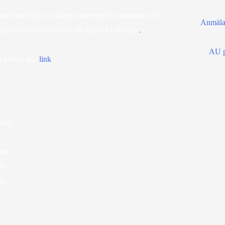
d med syfte att främja intresset för astronomi och
Anmälan
ga utforskar och formar vår framtid i rymden
.
AU p
 follow this
lin
k
.
ess:
dom
20
lm
ram
ube
scord