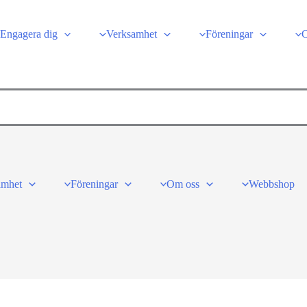
Engagera dig
Verksamhet
Föreningar
amhet
Föreningar
Om oss
Webbshop