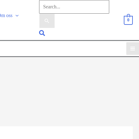
Sök
efter:
Om oss
0
Sök