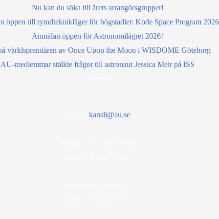
Nu kan du söka till årets arrangörsgrupper!
 öppen till rymdteknikläger för högstadiet: Kode Space Program 2026
Anmälan öppen för Astronomilägret 2026!
å världspremiären av Once Upon the Moon i WISDOME Göteborg
AU-medlemmar ställde frågor till astronaut Jessica Meir på ISS
Kontakt
E-post:
kansli@au.se
Telefon: 070 - 000 90 56
Org.nr: 802467-7182
Bankgiro: 128-8778
Swish: 123 032 33 37