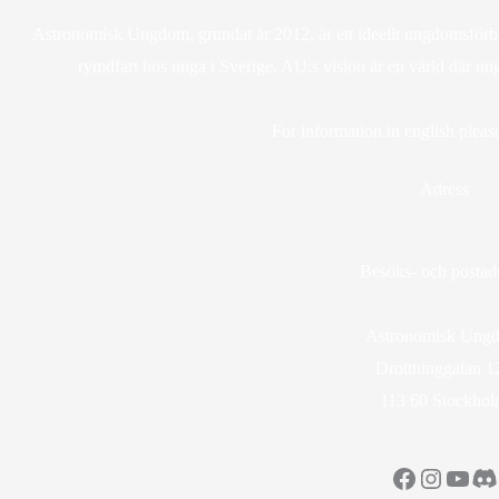
Astronomisk Ungdom, grundat år 2012, är ett ideellt ungdomsförbun
rymdfart hos unga i Sverige. AU:s vision är en värld där un
For information in english please
Adress
Besöks- och postadr
Astronomisk Ung
Drottninggatan 1
113 60 Stockho
Facebook
Instag
YouT
Di