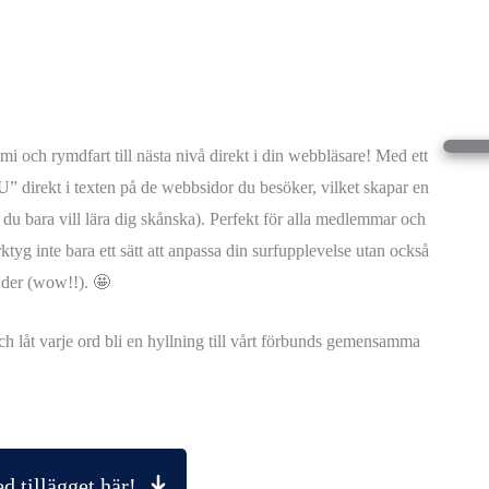
omi och rymdfart till nästa nivå direkt i din webbläsare! Med ett
”AU” direkt i texten på de webbsidor du besöker, vilket skapar en
m du bara vill lära dig skånska). Perfekt för alla medlemmar och
yg inte bara ett sätt att anpassa din surfupplevelse utan också
under (wow!!). 🤩
och låt varje ord bli en hyllning till vårt förbunds gemensamma
d tillägget här!