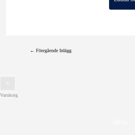
←
Föregående Inlägg
Varukorg
Om oss