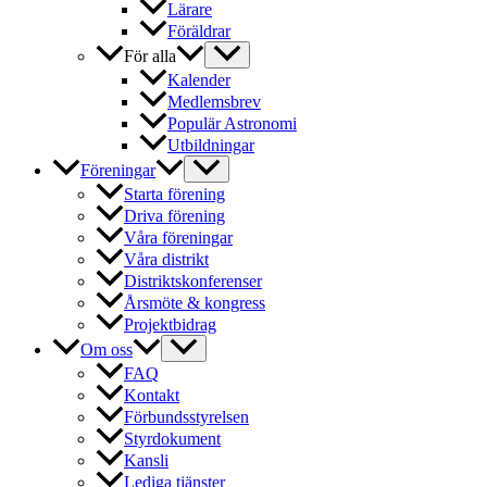
Lärare
Föräldrar
För alla
Kalender
Medlemsbrev
Populär Astronomi
Utbildningar
Föreningar
Starta förening
Driva förening
Våra föreningar
Våra distrikt
Distriktskonferenser
Årsmöte & kongress
Projektbidrag
Om oss
FAQ
Kontakt
Förbundsstyrelsen
Styrdokument
Kansli
Lediga tjänster