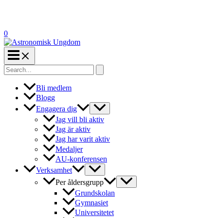
0
Search
for:
Bli medlem
Blogg
Engagera dig
Jag vill bli aktiv
Jag är aktiv
Jag har varit aktiv
Medaljer
AU-konferensen
Verksamhet
Per åldersgrupp
Grundskolan
Gymnasiet
Universitetet