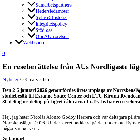
Samarbetspartners
Hedersledamöter
Syfte & historia
Integritetspolicy
Stöd oss
Om AU-rörelsen
Webbshop
0
En reseberättelse från AUs Nordligaste lä
Nyheter
/
29 mars 2026
Den 2-6 januari 2026 genomfördes årets upplaga av Norrskenslägr
studiebesök till Esrange Space Center och LTU Kiruna Rymdca
30 deltagare deltog på lägret i åldrarna 15-19, läs här en reseberä
Hej, jag heter Nicolás Alonso Godoy Herrera och var deltagare på året
Norrskenslägret 2026. Under lägret bodde vi på det underbara Rymdgym
någonsin har varit.
2a januari