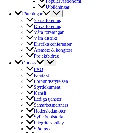
Populär Astronomi
Utbildningar
Föreningar
Starta förening
Driva förening
Våra föreningar
Våra distrikt
Distriktskonferenser
Årsmöte & kongress
Projektbidrag
Om oss
FAQ
Kontakt
Förbundsstyrelsen
Styrdokument
Kansli
Lediga tjänster
Samarbetspartners
Hedersledamöter
Syfte & historia
Integritetspolicy
Stöd oss