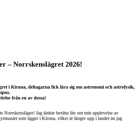
ger – Norrskenslägret 2026!
et i Kiruna, deltagarna fick lära sig om astronomi och astrofysik
mpus.
ttelse från en av dessa!
s Norrskensläger! Jag tänkte berätta lite om min upplevelse av
nasiet som ligger i Kiruna, vilket är längre upp i landet än jag