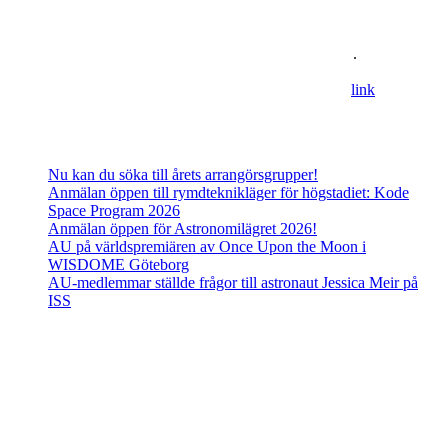
ungdomsförbund med syfte att främja intresset för astronomi och
rymdfart hos unga i Sverige. AU:s vision är en värld där unga
utforskar och formar vår framtid i rymden
.
For information in english please follow this
lin
k
.
Senaste inläggen
Nu kan du söka till årets arrangörsgrupper!
Anmälan öppen till rymdteknikläger för högstadiet: Kode
Space Program 2026
Anmälan öppen för Astronomilägret 2026!
AU på världspremiären av Once Upon the Moon i
WISDOME Göteborg
AU-medlemmar ställde frågor till astronaut Jessica Meir på
ISS
Adress
Besöks- och postadress:
Astronomisk Ungdom
Drottninggatan 120