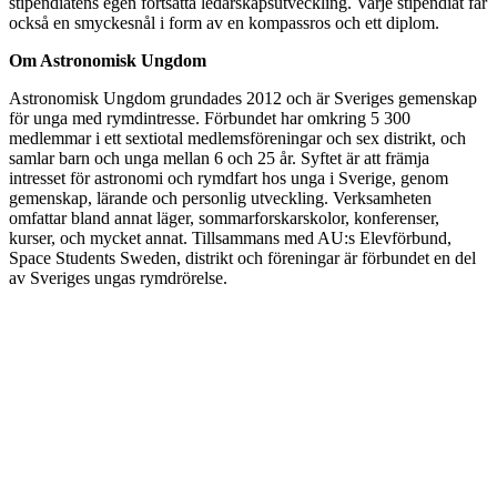
stipendiatens egen fortsatta ledarskapsutveckling. Varje stipendiat får
också en smyckesnål i form av en kompassros och ett diplom.
Om Astronomisk Ungdom
Astronomisk Ungdom grundades 2012 och är Sveriges gemenskap
för unga med rymdintresse. Förbundet har omkring 5 300
medlemmar i ett sextiotal medlemsföreningar och sex distrikt, och
samlar barn och unga mellan 6 och 25 år. Syftet är att främja
intresset för astronomi och rymdfart hos unga i Sverige, genom
gemenskap, lärande och personlig utveckling. Verksamheten
omfattar bland annat läger, sommarforskarskolor, konferenser,
kurser, och mycket annat. Tillsammans med AU:s Elevförbund,
Space Students Sweden, distrikt och föreningar är förbundet en del
av Sveriges ungas rymdrörelse.