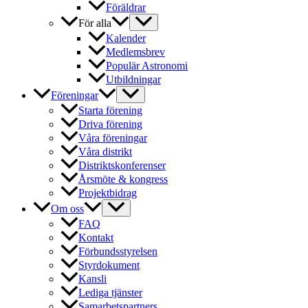
Föräldrar
För alla
Kalender
Medlemsbrev
Populär Astronomi
Utbildningar
Föreningar
Starta förening
Driva förening
Våra föreningar
Våra distrikt
Distriktskonferenser
Årsmöte & kongress
Projektbidrag
Om oss
FAQ
Kontakt
Förbundsstyrelsen
Styrdokument
Kansli
Lediga tjänster
Samarbetspartners