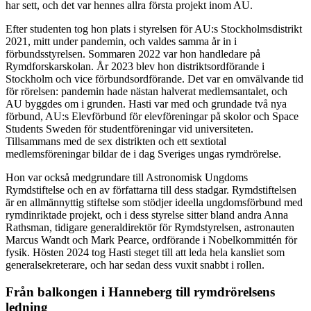
har sett, och det var hennes allra första projekt inom AU.
Efter studenten tog hon plats i styrelsen för AU:s Stockholmsdistrikt
2021, mitt under pandemin, och valdes samma år in i
förbundsstyrelsen. Sommaren 2022 var hon handledare på
Rymdforskarskolan. År 2023 blev hon distriktsordförande i
Stockholm och vice förbundsordförande. Det var en omvälvande tid
för rörelsen: pandemin hade nästan halverat medlemsantalet, och
AU byggdes om i grunden. Hasti var med och grundade två nya
förbund, AU:s Elevförbund för elevföreningar på skolor och Space
Students Sweden för studentföreningar vid universiteten.
Tillsammans med de sex distrikten och ett sextiotal
medlemsföreningar bildar de i dag Sveriges ungas rymdrörelse.
Hon var också medgrundare till Astronomisk Ungdoms
Rymdstiftelse och en av författarna till dess stadgar. Rymdstiftelsen
är en allmännyttig stiftelse som stödjer ideella ungdomsförbund med
rymdinriktade projekt, och i dess styrelse sitter bland andra Anna
Rathsman, tidigare generaldirektör för Rymdstyrelsen, astronauten
Marcus Wandt och Mark Pearce, ordförande i Nobelkommittén för
fysik. Hösten 2024 tog Hasti steget till att leda hela kansliet som
generalsekreterare, och har sedan dess vuxit snabbt i rollen.
Från balkongen i Hanneberg till rymdrörelsens
ledning