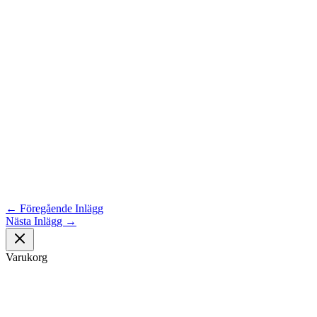
←
Föregående Inlägg
Nästa Inlägg
→
Varukorg
Om oss
Astronomisk Ungdom, grundat år 2012, är ett ideellt