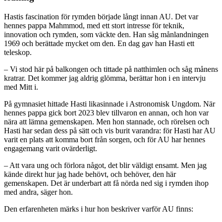
Hastis fascination för rymden började långt innan AU. Det var
hennes pappa Mahmmod, med ett stort intresse för teknik,
innovation och rymden, som väckte den. Han såg månlandningen
1969 och berättade mycket om den. En dag gav han Hasti ett
teleskop.
– Vi stod här på balkongen och tittade på natthimlen och såg månens
kratrar. Det kommer jag aldrig glömma, berättar hon i en intervju
med Mitt i.
På gymnasiet hittade Hasti likasinnade i Astronomisk Ungdom. När
hennes pappa gick bort 2023 blev tillvaron en annan, och hon var
nära att lämna gemenskapen. Men hon stannade, och rörelsen och
Hasti har sedan dess på sätt och vis burit varandra: för Hasti har AU
varit en plats att komma bort från sorgen, och för AU har hennes
engagemang varit ovärderligt.
– Att vara ung och förlora något, det blir väldigt ensamt. Men jag
kände direkt hur jag hade behövt, och behöver, den här
gemenskapen. Det är underbart att få nörda ned sig i rymden ihop
med andra, säger hon.
Den erfarenheten märks i hur hon beskriver varför AU finns: