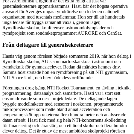
För Astronomisk Ungdom är det extra roligt att just vår
generalsekreterare uppmärksammas. Hasti bär det högsta operativa
ansvaret för Sveriges ungas rymdrörelse och leder en nationell
organisation med tusentals medlemmar. Hon ser till att hundratals
unga ledare får trygga ramar att växa i, genom läger,
Rymdforskarskolan, konferenser, astronomiolympiader och
rymdprojekt som sondraketprogrammet AURORE och CanSat.
Från deltagare till generalsekreterare
Hastis väg genom rörelsen började sommaren 2019, när hon deltog i
Rymdforskarskolan, AU:s sommarforskarskola i astronomi och
rymdteknik för gymnasieelever. Redan då märktes hennes driv.
Samma höst startade hon en rymdförening på sitt NTI-gymnasium,
NTI Space Unit, och blev både dess ordförande.
Föreningen drog igång NTI Rocket Tournament, en tävling i teknik,
programmering, dataanalys och samarbete. Hasti var i stort sett
ensam drivande som dess projektledare. De deltagande lagen
byggde modellraketer med sensorer i noskonen, programmerade
mikroprocessorer som mätte bland annat acceleration och
temperatur, sköt upp raketerna flera hundra meter och analyserade
datan efteråt. Hasti fick med sig hela NTI-koncernens skolledning
för finansiering och lärarstöd, och ett tiotal skolor och flera hundra
elever deltog. Det är ett av de mest ambitiösa skolprojekt rörelsen