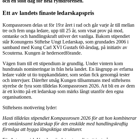
och en stolt dag för hela rymdrörelsen.
Ett av landets finaste ledarskapspris
Kompassrosen delas ut för 19:e året i rad och går varje år till mellan
tre och fem unga ledare, upp till 25 år, som visat prov på mod,
omtanke och handlingskraft utöver det vanliga. Bakom stipendiet
står Konungens Stiftelse Ungt Ledarskap, som grundades 2006 i
samband med Kung Carl XVI Gustafs 60-årsdag, på initiativ av
Scouterna. Kungen är hedersordförande.
Vägen fram till ett stipendium är grundlig. Under vintern kom
hundratals nomineringar in från hela landet. En läsgrupp av erfarna
ledare valde ut tio toppkandidater, som sedan fick genomgå tester
och intervjuer. Därefter utsåg Kungen tillsammans med stiftelsens
styrelse de fyra som tilldelas Kompassrosen 2026. Att bli en av dem
är ett kvitto på ett ledarskap som märks långt utanför den egna
organisationen.
Stiftelsens motivering lyder:
Hasti tilldelas stipendiet Kompassrosen 2026 för att hon kombinerar
ett omtänksamt ledarskap för den enskilde med handlingskraftig
förmåga att bygga långsiktiga strukturer.