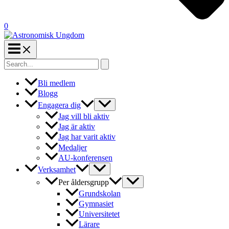
0
Search
for:
Bli medlem
Blogg
Engagera dig
Jag vill bli aktiv
Jag är aktiv
Jag har varit aktiv
Medaljer
AU-konferensen
Verksamhet
Per åldersgrupp
Grundskolan
Gymnasiet
Universitetet
Lärare