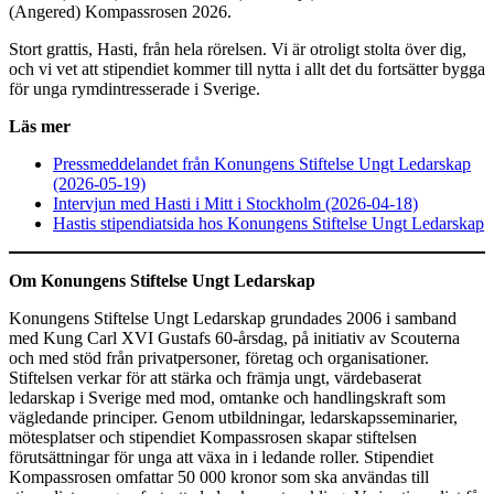
(Angered) Kompassrosen 2026.
Stort grattis, Hasti, från hela rörelsen. Vi är otroligt stolta över dig,
och vi vet att stipendiet kommer till nytta i allt det du fortsätter bygga
för unga rymdintresserade i Sverige.
Läs mer
Pressmeddelandet från Konungens Stiftelse Ungt Ledarskap
(2026-05-19)
Intervjun med Hasti i Mitt i Stockholm (2026-04-18)
Hastis stipendiatsida hos Konungens Stiftelse Ungt Ledarskap
Om Konungens Stiftelse Ungt Ledarskap
Konungens Stiftelse Ungt Ledarskap grundades 2006 i samband
med Kung Carl XVI Gustafs 60-årsdag, på initiativ av Scouterna
och med stöd från privatpersoner, företag och organisationer.
Stiftelsen verkar för att stärka och främja ungt, värdebaserat
ledarskap i Sverige med mod, omtanke och handlingskraft som
vägledande principer. Genom utbildningar, ledarskapsseminarier,
mötesplatser och stipendiet Kompassrosen skapar stiftelsen
förutsättningar för unga att växa in i ledande roller. Stipendiet
Kompassrosen omfattar 50 000 kronor som ska användas till