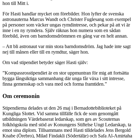
hon till Mitt i.
För Hasti handlar mycket om förebilder. Hon lyfter de svenska
astronauterna Marcus Wandt och Christer Fuglesang som exempel
på personer som väcker ungas rymdintresse, och pekar på att vi är
inne i en ny rymdera. Själv räknas hon numera som en sådan
förebild, även om barndomsdrömmen en gång var en helt annan.
– Att bli astronaut var min stora barndomsdröm. Jag hade inte sagt
nej till månen eller till en rymdtur, säger hon.
Om vad stipendiet betyder säger Hasti själv:
”Kompassrosstipendiet är en stor uppmuntran för mig att fortsätta
bygga långsiktiga sammanhang där unga får växa i sitt intresse,
finna gemenskap och vara med och forma framtiden.”
Om ceremonin
Stipendierna delades ut den 26 maj i Bernadottebiblioteket på
Kungliga Slottet. Vid samma tillfälle fick de som genomgått
utbildningen Värdebaserat ledarskap, som ges av Scouternas
folkhögskola med stöd av Konungens Stiftelse Ungt Ledarskap, ta
emot sina diplom. Tillsammans med Hasti tilldelades Jens Bergold
Knabe (Örebro), Milad Findakli (Södertälje) och Safa Al-Amirtaha