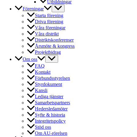
Utbildningar
Föreningar
Starta förening
Driva förening
Våra föreningar
Våra distrikt
Distriktskonferenser
Årsmöte & kongress
Projektbidrag
Om oss
FAQ
Kontakt
Förbundsstyrelsen
Styrdokument
Kansli
Lediga tjänster
Samarbetspartners
Hedersledamöter
Syfte & historia
Integritetspolicy
Stöd oss
Om AU-rörelsen