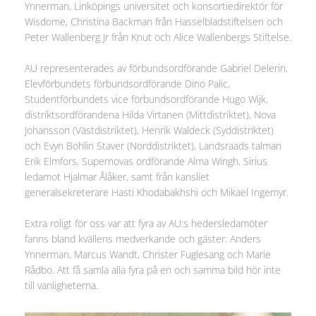
Ynnerman, Linköpings universitet och konsortiedirektör för
Wisdome, Christina Backman från Hasselbladstiftelsen och
Peter Wallenberg Jr från Knut och Alice Wallenbergs Stiftelse.
AU representerades av förbundsordförande Gabriel Delerin,
Elevförbundets förbundsordförande Dino Palic,
Studentförbundets vice förbundsordförande Hugo Wijk,
distriktsordförandena Hilda Virtanen (Mittdistriktet), Nova
Johansson (Västdistriktet), Henrik Waldeck (Syddistriktet)
och Evyn Bohlin Staver (Norddistriktet), Landsraads talman
Erik Elmfors, Supernovas ordförande Alma Wingh, Sirius
ledamot Hjalmar Ålåker, samt från kansliet
generalsekreterare Hasti Khodabakhshi och Mikael Ingemyr.
Extra roligt för oss var att fyra av AU:s hedersledamöter
fanns bland kvällens medverkande och gäster: Anders
Ynnerman, Marcus Wandt, Christer Fuglesang och Marie
Rådbo. Att få samla alla fyra på en och samma bild hör inte
till vanligheterna.