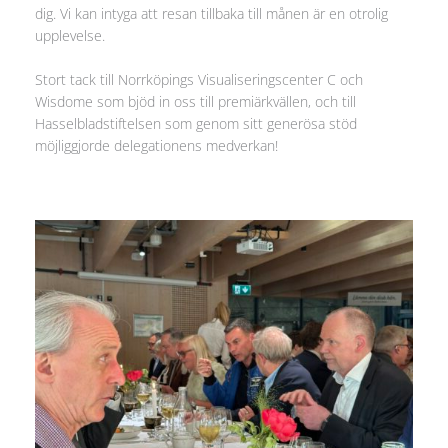
dig. Vi kan intyga att resan tillbaka till månen är en otrolig
upplevelse.
Stort tack till Norrköpings Visualiseringscenter C och
Wisdome som bjöd in oss till premiärkvällen, och till
Hasselbladstiftelsen som genom sitt generösa stöd
möjliggjorde delegationens medverkan!