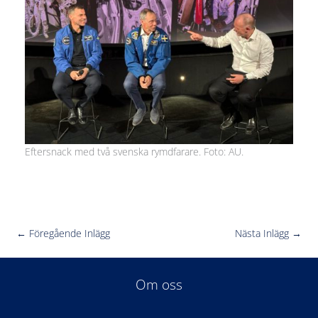
Eftersnack med två svenska rymdfarare. Foto: AU.
←
Föregående Inlägg
Nästa Inlägg
→
Om oss