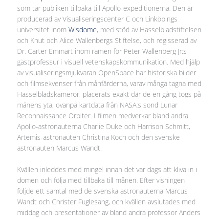
som tar publiken tillbaka till Apollo-expeditionerna. Den är
producerad av Visualiseringscenter C och Linköpings
universitet inom
Wisdome
, med stöd av Hasselbladstiftelsen
och Knut och Alice Wallenbergs Stiftelse, och regisserad av
Dr. Carter Emmart inom ramen för Peter Wallenberg Jr:s
gästprofessur i visuell vetenskapskommunikation. Med hjälp
av visualiseringsmjukvaran OpenSpace har historiska bilder
och filmsekvenser från månfärderna, varav många tagna med
Hasselbladskameror, placerats exakt där de en gång togs på
månens yta, ovanpå kartdata från NASA:s sond Lunar
Reconnaissance Orbiter. I filmen medverkar bland andra
Apollo-astronauterna Charlie Duke och Harrison Schmitt,
Artemis-astronauten Christina Koch och den svenske
astronauten Marcus Wandt.
Kvällen inleddes med mingel innan det var dags att kliva in i
domen och följa med tillbaka till månen. Efter visningen
följde ett samtal med de svenska astronauterna Marcus
Wandt och Christer Fuglesang, och kvällen avslutades med
middag och presentationer av bland andra professor Anders