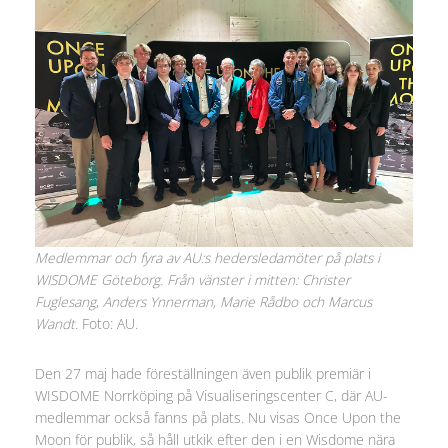
Medlemmar och fyra av AU:s hedersledamöter på plats i
WISDOME Göteborg. Från vänster i mitten:
Christer
Fuglesang
,
Anders Ynnerman, Marie Rådbo och
Marcus
Wandt
.
Foto: AU.
Den 27 maj hade föreställningen även publik premiär i
WISDOME Norrköping på Visualiseringscenter C, där AU-
medlemmar också fanns på plats. Nu visas Once Upon the
Moon för publik, så håll utkik efter den i en Wisdome nära