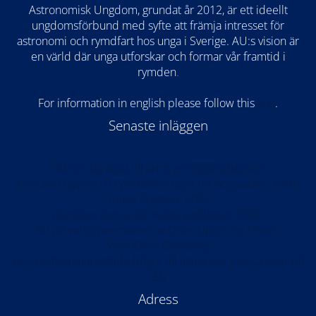
Astronomisk Ungdom, grundat år 2012, är ett ideellt
ungdomsförbund med syfte att främja intresset för
astronomi och rymdfart hos unga i Sverige. AU:s vision är
en värld där unga utforskar och formar vår framtid i
rymden
.
For information in english please follow this
lin
k
.
Senaste inläggen
Nu kan du söka till årets arrangörsgrupper!
Anmälan öppen till rymdteknikläger för högstadiet: Kode
Space Program 2026
Anmälan öppen för Astronomilägret 2026!
AU på världspremiären av Once Upon the Moon i
WISDOME Göteborg
AU-medlemmar ställde frågor till astronaut Jessica Meir på
ISS
Adress