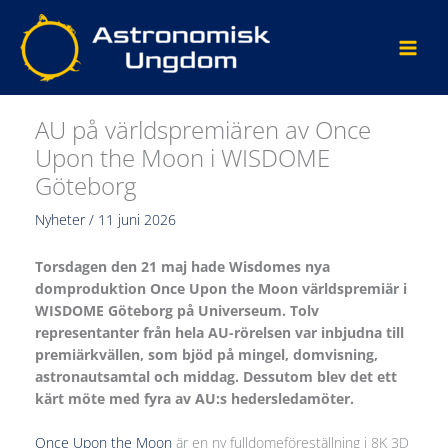
Hoppa
till
innehåll
AU på världspremiären av Once
Upon the Moon i WISDOME
Göteborg
Nyheter
/
11 juni 2026
Torsdagen den 21 maj hade Wisdomes nya
domproduktion Once Upon the Moon världspremiär i
WISDOME Göteborg på Universeum. Tolv
representanter från hela AU-rörelsen var inbjudna till
premiärkvällen, som bjöd på mingel, domvisning,
astronautsamtal och middag. Dessutom blev det ett
kärt möte med fyra av AU:s hedersledamöter.
Once Upon the Moon
är en ny fulldomeföreställning i 8K 3D