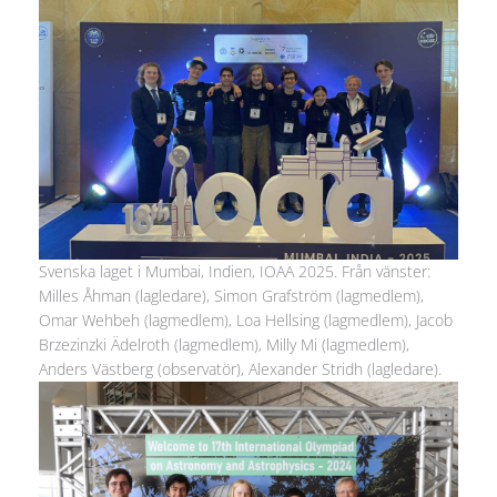
Svenska laget i Mumbai, Indien, IOAA 2025. Från vänster:
Milles Åhman (lagledare), Simon Grafström (lagmedlem),
Omar Wehbeh (lagmedlem), Loa Hellsing (lagmedlem), Jacob
Brzezinzki Ädelroth (lagmedlem), Milly Mi (lagmedlem),
Anders Västberg (observatör), Alexander Stridh (lagledare).