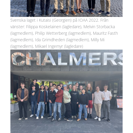
Svenska laget i Kutaisi (Georgien) på IOAA 2022. Från
vänster: Filippa Koskelainen (lagledare), Melvin Storbacka
(lagmedlem), Philip Wetterberg (lagmedlem), Mauritz Fasth
(lagmedlem), Ida Grimdheden (lagmedlem), Milly Mi
(lagmedlem), Mikael Ingemyr (lagledare)