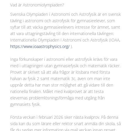
Vad är Astronomiolympiaden?
Svenska Olympiaden i Astronomi och Astrofysik är en svensk
tävling i astronomi och astrofysik för gymnasieelever, som
syftar till att väcka gymnasieelevers intresse för ämnet, samt
att vara uttagningstävling till den internationella tävlingen:
Internationella Olympiaden i Astronomi och Astrofysik (IOAA,
https://www.ioaastrophysics.org/
).
Inga förkunskaper i astronomi eller astrofysik krävs för vara
med i uttagningen utan gymnasiefysik och matematik räcker.
Provet är skrivet så att alla frågor är lösbara med första
halvan av fysik 2 samt matematik 3c, även om man inte
uppnår detta har man stor möjlighet att gå vidare till den
nationella finalen. Målet med kvalprovet är att testa
elevernas problemlösningsförmåga med utgång från
gymnasiets fysik.
Första veckan i februari 2026 sker nästa kvalprov. På denna
sida kan du som lärare eller rektor snart anmäla din skola, så
får du sedan mer information via mail veckan innan provet.