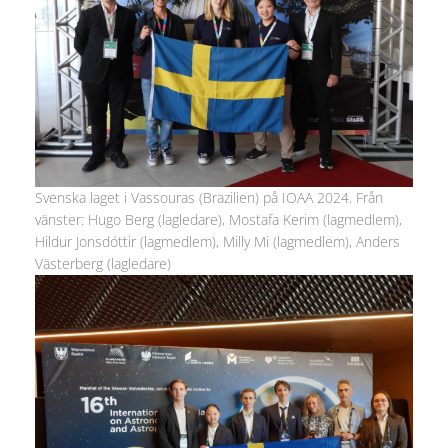
Svenska laget i Vassouras (Brazilien) på IOAA 2024. Från
vänster: Hugo Berg (lagledare), Mostafa Kerim (lagmedlem),
Hildur Jonsdóttir (lagmedlem), Milly Mi (lagmedlem), Anders
Västerberg (lagledare)