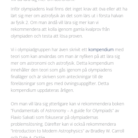
Inför olympiadens kval finns det inget krav att öva eller att ha
lärt sig mer om astrofysik än det som lärs ut i första halvan
av fysik 2. Om man ändå vill lära sig mer kan vi
rekommendera att kolla igenom gamla kvalprov från
olympiaden och testa att lösa proven.
Vi i olympiadgruppen har även skrivit ett
kompendium
med
teori som kan användas om man är nyfiken på att lära sig
mer om astronomi och astrofysik. Detta kompendium
innehåller den teori som gås igenom på olympiadens
finalläger och är skriven som anteckningar till de
föreläsningar som ges med övningsuppgifter. Detta
kompendium uppdateras årligen.
Om man vill lära sig ytterligare kan vi rekommendera boken
”Fundamentals of Astronomy – A guide for Olympiads” av
Flavio Salvati som fokuserar på olympiadernas
problemslösning. Därefter kan vi också rekommendera
”Introduction to Modern Astrophysics” av Bradley W. Carroll
och Dale A. Ostlie.