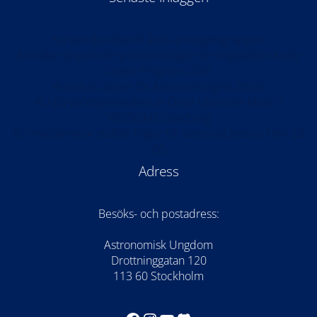
Nu kan du söka till årets arrangörsgrupper!
Anmälan öppen till rymdteknikläger för högstadiet: Kode
Space Program 2026
Anmälan öppen för Astronomilägret 2026!
AU på världspremiären av Once Upon the Moon i
WISDOME Göteborg
AU-medlemmar ställde frågor till astronaut Jessica Meir på
ISS
Adress
Besöks- och postadress:
Astronomisk Ungdom
Drottninggatan 120
113 60 Stockholm