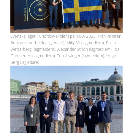
Svenska laget i Chorzów (Polen) på IOAA 2023. Från vänster:
Benjamin Verbeek (lagledare), Milly Mi (lagmedlem), Philip
Wetterberg (lagmedlem), Alexander Stridh (lagmedlem), Ida
Grimheden (lagmedlem), Teo Alvånger (lagmedlem), Hugo
Berg (lagledare)