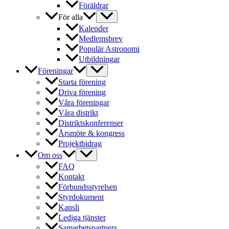
Föräldrar
För alla
Kalender
Medlemsbrev
Populär Astronomi
Utbildningar
Föreningar
Starta förening
Driva förening
Våra föreningar
Våra distrikt
Distriktskonferenser
Årsmöte & kongress
Projektbidrag
Om oss
FAQ
Kontakt
Förbundsstyrelsen
Styrdokument
Kansli
Lediga tjänster
Samarbetspartners