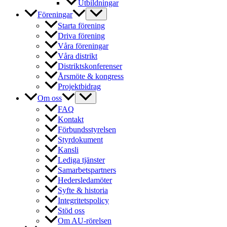
Utbildningar
Föreningar
Starta förening
Driva förening
Våra föreningar
Våra distrikt
Distriktskonferenser
Årsmöte & kongress
Projektbidrag
Om oss
FAQ
Kontakt
Förbundsstyrelsen
Styrdokument
Kansli
Lediga tjänster
Samarbetspartners
Hedersledamöter
Syfte & historia
Integritetspolicy
Stöd oss
Om AU-rörelsen