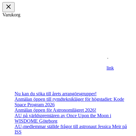
Varukorg
Om oss
Astronomisk Ungdom, grundat år 2012, är ett ideellt
ungdomsförbund med syfte att främja intresset för astronomi och
rymdfart hos unga i Sverige. AU:s vision är en värld där unga
utforskar och formar vår framtid i rymden
.
For information in english please follow this
lin
k
.
Senaste inläggen
Nu kan du söka till årets arrangörsgrupper!
Anmälan öppen till rymdteknikläger för högstadiet: Kode
Space Program 2026
Anmälan öppen för Astronomilägret 2026!
AU på världspremiären av Once Upon the Moon i
WISDOME Göteborg
AU-medlemmar ställde frågor till astronaut Jessica Meir på
ISS