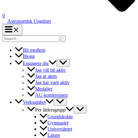
0
Search
for:
Bli medlem
Blogg
Engagera dig
Jag vill bli aktiv
Jag är aktiv
Jag har varit aktiv
Medaljer
AU-konferensen
Verksamhet
Per åldersgrupp
Grundskolan
Gymnasiet
Universitetet
Lärare