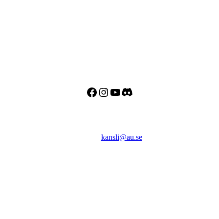
Adress
Besöks- och postadress:
Astronomisk Ungdom
Drottninggatan 120
113 60 Stockholm
Facebook
Instagram
YouTube
Discord
Kontakt
E-post:
kansli@au.se
Telefon: 070 - 000 90 56
Org.nr: 802467-7182
Bankgiro: 128-8778
Swish: 123 032 33 37
Copyright © 2026 Astronomisk Ungdom