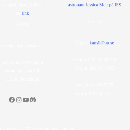
english please follow
astronaut Jessica Meir på ISS
this
lin
k
.
Kontakt
Adress
E-post:
kansli@au.se
Besöks- och postadress:
Telefon: 070 - 000 90 56
Astronomisk Ungdom
Org.nr: 802467-7182
Drottninggatan 120
113 60 Stockholm
Bankgiro: 128-8778
Swish: 123 032 33 37
Facebook
Instagram
YouTube
Discord
Copyright © 2026 Astronomisk Ungdom