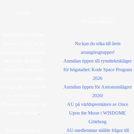
Om oss
Senaste inläggen
Astronomisk Ungdom,
grundat år 2012, är ett
Nu kan du söka till årets
ideellt ungdomsförbund
arrangörsgrupper!
med syfte att främja
Anmälan öppen till rymdteknikläger
intresset för astronomi
för högstadiet: Kode Space Program
och rymdfart hos unga i
2026
Sverige. AU:s vision är
Anmälan öppen för Astronomilägret
en värld där unga
2026!
utforskar och formar vår
AU på världspremiären av Once
framtid i rymden
.
Upon the Moon i WISDOME
Göteborg
For information in
AU-medlemmar ställde frågor till