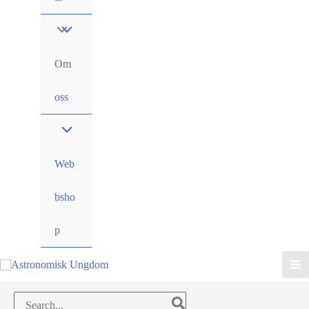
Om
oss
Web
bsho
p
Search