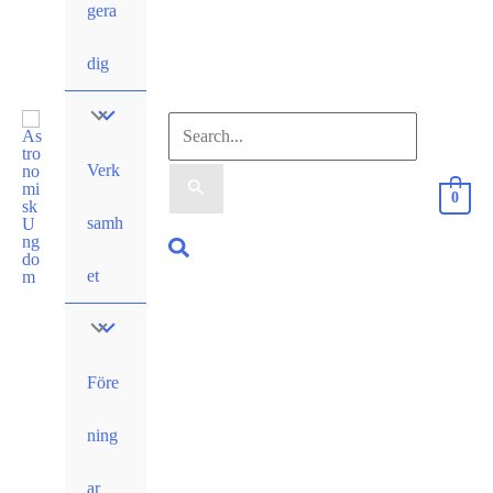
gera
dig
Sök
Verk
efter:
0
samh
Sök
et
Före
ning
ar