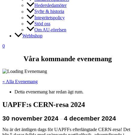
Hedersledamöter
Syfte & historia
Integritetspolicy
Stöd oss
Om AU-rörelsen
Webbshop
0
Våra kommande evenemang
« Alla Evenemang
Detta evenemang har redan ägt rum.
UAPFF:s CERN-resa 2024
30 november 2024
4 december 2024
–
Nu är det äntligen dags för UAPFFs efterlängtade CERN-resa! Det
blir 5 dagar fyllda med spännande partikelfysik, adventsfirande i