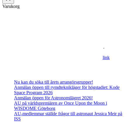
Varukorg
Om oss
Astronomisk Ungdom, grundat år 2012, är ett ideellt
ungdomsförbund med syfte att främja intresset för astronomi och
rymdfart hos unga i Sverige. AU:s vision är en värld där unga
utforskar och formar vår framtid i rymden
.
For information in english please follow this
lin
k
.
Senaste inläggen
Nu kan du söka till årets arrangörsgrupper!
Anmälan öppen till rymdteknikläger för högstadiet: Kode
Space Program 2026
Anmälan öppen för Astronomilägret 2026!
AU på världspremiären av Once Upon the Moon i
WISDOME Göteborg
AU-medlemmar ställde frågor till astronaut Jessica Meir på
ISS