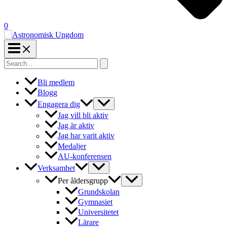
0
Search
for:
Bli medlem
Blogg
Engagera dig
Jag vill bli aktiv
Jag är aktiv
Jag har varit aktiv
Medaljer
AU-konferensen
Verksamhet
Per åldersgrupp
Grundskolan
Gymnasiet
Universitetet
Lärare