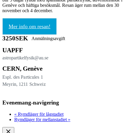
Genève och häftiga besöksmål. Resan äger rum mellan den 30
november och 4 december.
Mer info om resan!
3250SEK
Anmälningsavgift
UAPFF
astropartikelfysik@au.se
CERN, Genève
Espl. des Particules 1
Meyrin
,
1211
Schweiz
Evenemang-navigering
«
Rymdläger för lågstadiet
Rymdläger för mellanstadiet
»