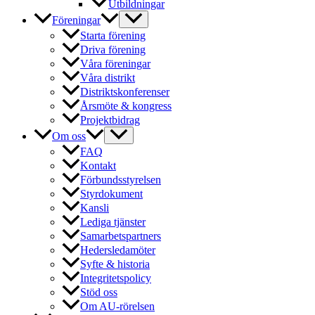
Utbildningar
Föreningar
Starta förening
Driva förening
Våra föreningar
Våra distrikt
Distriktskonferenser
Årsmöte & kongress
Projektbidrag
Om oss
FAQ
Kontakt
Förbundsstyrelsen
Styrdokument
Kansli
Lediga tjänster
Samarbetspartners
Hedersledamöter
Syfte & historia
Integritetspolicy
Stöd oss
Om AU-rörelsen