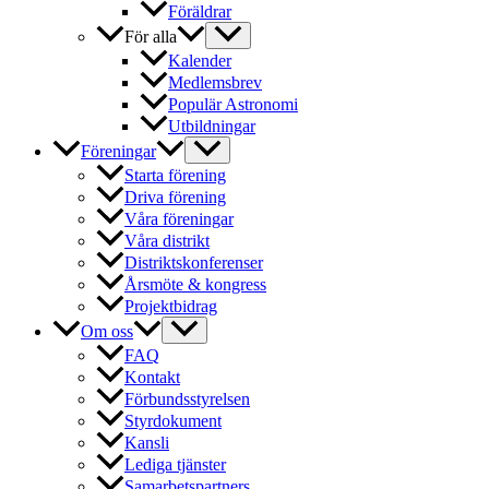
Föräldrar
För alla
Kalender
Medlemsbrev
Populär Astronomi
Utbildningar
Föreningar
Starta förening
Driva förening
Våra föreningar
Våra distrikt
Distriktskonferenser
Årsmöte & kongress
Projektbidrag
Om oss
FAQ
Kontakt
Förbundsstyrelsen
Styrdokument
Kansli
Lediga tjänster
Samarbetspartners