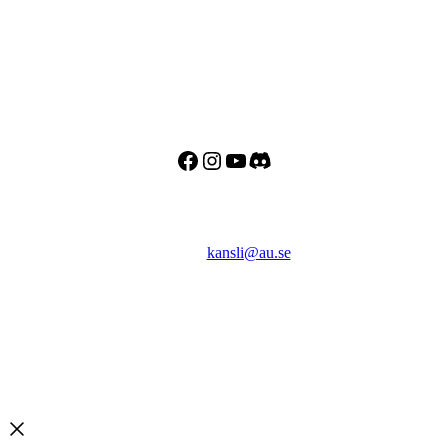
Adress
Besöks- och postadress:
Astronomisk Ungdom
Drottninggatan 120
113 60 Stockholm
Facebook
Instagram
YouTube
Discord
Kontakt
E-post:
kansli@au.se
Telefon: 070 - 000 90 56
Org.nr: 802467-7182
Bankgiro: 128-8778
Swish: 123 032 33 37
Copyright © 2026 Astronomisk Ungdom