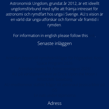
Astronomisk Ungdom, grundat år 2012, är ett ideellt
ungdomsförbund med syfte att främja intresset för
astronomi och rymdfart hos unga i Sverige. AU:s vision är
en värld där unga utforskar och formar vår framtid i
rymden
.
For information in english please follow this
lin
k
.
Senaste inläggen
Anmälan öppen till rymdteknikläger för högstadiet: Kode
Space Program 2026
Anmälan öppen för Astronomilägret 2026!
AU på världspremiären av Once Upon the Moon i
WISDOME Göteborg
AU-medlemmar ställde frågor till astronaut Jessica Meir på
ISS
En natt under stjärnorna
Adress