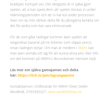
brädspel, kortspel osv. Det viktigaste är ni själva gjort
spelen, att vi kan spela dem, att spelen skickas in under
inlämningsperioden och att ni har kul under processen.
Även om du inte vill/kan delta får du jättegärna berätta om
det för andra som kan vara intresserade.
För de som gillar tävlingar kommer även spelen att
rangordnas baserat på tre kriterier som släpps precis
innan tävlingen börjar. Om man är medlem i
ARRAY
kan
man även anmäla sitt lag för att kunna vinna pris. Mer info
om det kommer på ARRAY:s discordserver närmare inpå.
Läs mer om själva gamejamen och delta
här:
https://itch.io/jam/lagrangepoint
Kontaktperson: Ordförande för ARRAY Oliver Delén
Windfeldt, 0793393327,
oliver.windfeldt@au.se