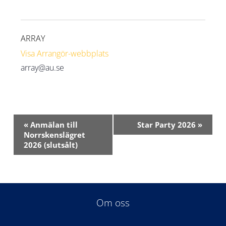
ARRAY
Visa Arrangör-webbplats
array@au.se
Evenemang-
«
Anmälan till
Star Party 2026
»
navigering
Norrskenslägret
2026 (slutsålt)
Om oss