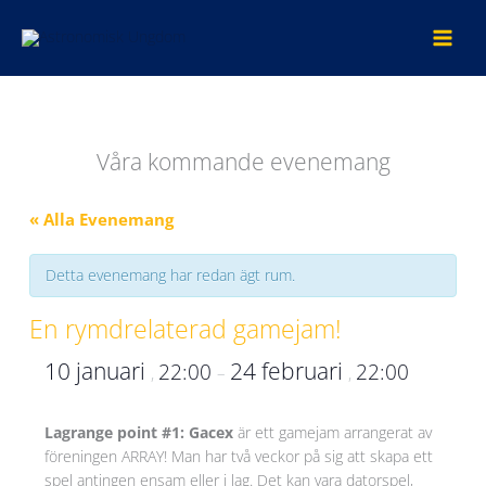
Hoppa
till
innehåll
Våra kommande evenemang
« Alla Evenemang
Detta evenemang har redan ägt rum.
En rymdrelaterad gamejam!
10 januari
24 februari
22:00
22:00
,
–
,
Lagrange point #1: Gacex
är ett gamejam arrangerat av
föreningen ARRAY! Man har två veckor på sig att skapa ett
spel antingen ensam eller i lag. Det kan vara datorspel,