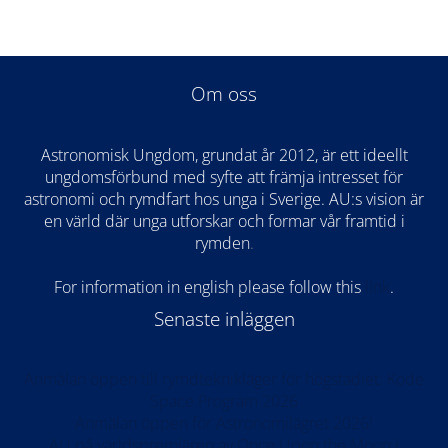
Om oss
Astronomisk Ungdom, grundat år 2012, är ett ideellt
ungdomsförbund med syfte att främja intresset för
astronomi och rymdfart hos unga i Sverige. AU:s vision är
en värld där unga utforskar och formar vår framtid i
rymden
.
For information in english please follow this
lin
k
.
Senaste inläggen
Anmälan öppen till rymdteknikläger för högstadiet: Kode
Space Program 2026
Anmälan öppen för Astronomilägret 2026!
AU på världspremiären av Once Upon the Moon i