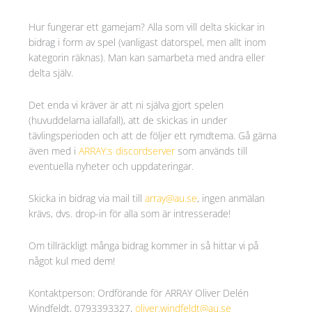
Hur fungerar ett gamejam? Alla som vill delta skickar in
bidrag i form av spel (vanligast datorspel, men allt inom
kategorin räknas). Man kan samarbeta med andra eller
delta själv.
Det enda vi kräver är att ni själva gjort spelen
(huvuddelarna iallafall), att de skickas in under
tävlingsperioden och att de följer ett rymdtema. Gå gärna
även med i
ARRAY:s discordserver
som används till
eventuella nyheter och uppdateringar.
Skicka in bidrag via mail till
array@au.se
, ingen anmälan
krävs, dvs. drop-in för alla som är intresserade!
Om tillräckligt många bidrag kommer in så hittar vi på
något kul med dem!
Kontaktperson: Ordförande för ARRAY Oliver Delén
Windfeldt, 0793393327,
oliver.windfeldt@au.se