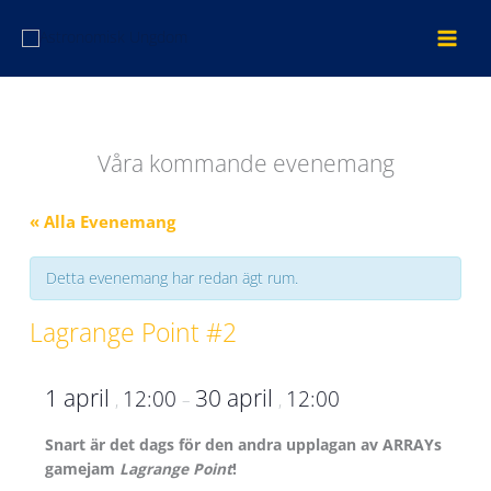
Hoppa
till
innehåll
Våra kommande evenemang
« Alla Evenemang
Detta evenemang har redan ägt rum.
Lagrange Point #2
1 april
30 april
12:00
12:00
,
–
,
Snart är det dags för den andra upplagan av ARRAYs
gamejam
Lagrange Point
!