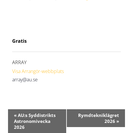
Gratis
ARRAY
Visa Arrangör-webbplats
array@au.se
Evenemang-
«
AU:s Syddistrikts
Rymdtekniklägret
navigering
Astronomivecka
2026
»
2026