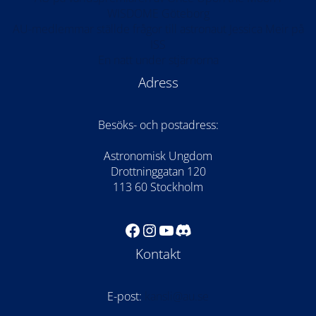
WISDOME Göteborg
AU-medlemmar ställde frågor till astronaut Jessica Meir på
ISS
En natt under stjärnorna
Adress
Besöks- och postadress:
Astronomisk Ungdom
Drottninggatan 120
113 60 Stockholm
Facebook
Instagram
YouTube
Discord
Kontakt
E-post:
kansli@au.se