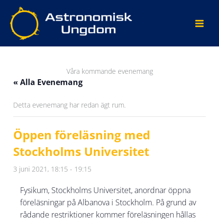
Hoppa
till
innehåll
Våra kommande evenemang
« Alla Evenemang
Detta evenemang har redan ägt rum.
Öppen föreläsning med
Stockholms Universitet
3 juni 2021, 18:15
-
19:15
Fysikum, Stockholms Universitet, anordnar öppna
föreläsningar på Albanova i Stockholm. På grund av
rådande restriktioner kommer föreläsningen hållas