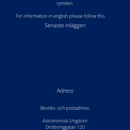
rymden
.
For information in english please follow this
lin
k
.
Senaste inläggen
Partiell solförmörkelse & meteorregn på samma kväll!
Nu kan du söka till årets arrangörsgrupper!
Anmälan öppen till rymdteknikläger för högstadiet: Kode
Space Program 2026
Anmälan öppen för Astronomilägret 2026!
AU på världspremiären av Once Upon the Moon i
WISDOME Göteborg
Adress
Besöks- och postadress:
Astronomisk Ungdom
Drottninggatan 120