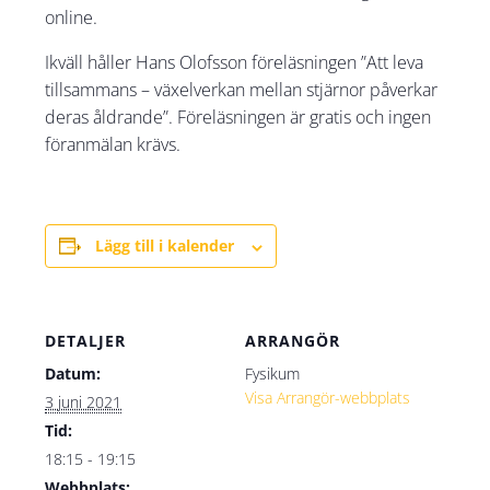
online.
Ikväll håller Hans Olofsson föreläsningen ”Att leva
tillsammans – växelverkan mellan stjärnor påverkar
deras åldrande”. Föreläsningen är gratis och ingen
föranmälan krävs.
Lägg till i kalender
DETALJER
ARRANGÖR
Datum:
Fysikum
Visa Arrangör-webbplats
3 juni 2021
Tid:
18:15 - 19:15
Webbplats: