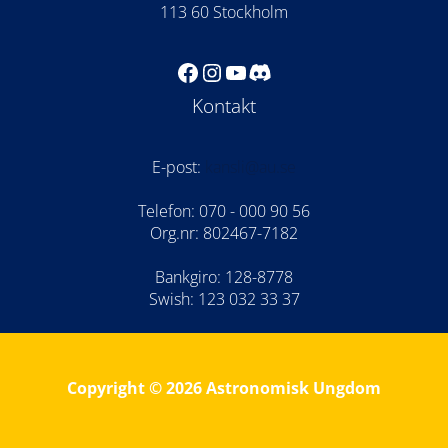
113 60 Stockholm
Facebook
Instagram
YouTube
Discord
Kontakt
E-post:
kansli@au.se
Telefon: 070 - 000 90 56
Org.nr: 802467-7182
Bankgiro: 128-8778
Swish: 123 032 33 37
Copyright © 2026 Astronomisk Ungdom