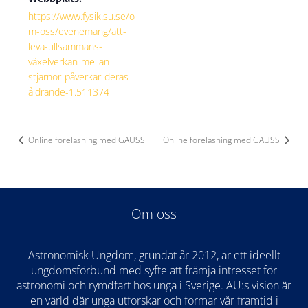
https://www.fysik.su.se/o
m-oss/evenemang/att-
leva-tillsammans-
växelverkan-mellan-
stjärnor-påverkar-deras-
åldrande-1.511374
Online föreläsning med GAUSS
Online föreläsning med GAUSS
Om oss
Astronomisk Ungdom, grundat år 2012, är ett ideellt
ungdomsförbund med syfte att främja intresset för
astronomi och rymdfart hos unga i Sverige. AU:s vision är
en värld där unga utforskar och formar vår framtid i