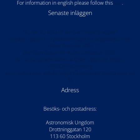
For information in english please follow this
lin
k
.
Senaste inläggen
Nu kan du söka till årets arrangörsgrupper!
Anmälan öppen till rymdteknikläger för högstadiet: Kode
Space Program 2026
Anmälan öppen för Astronomilägret 2026!
AU på världspremiären av Once Upon the Moon i
WISDOME Göteborg
AU-medlemmar ställde frågor till astronaut Jessica Meir på
ISS
Adress
Besöks- och postadress:
Astronomisk Ungdom
Drottninggatan 120
113 60 Stockholm