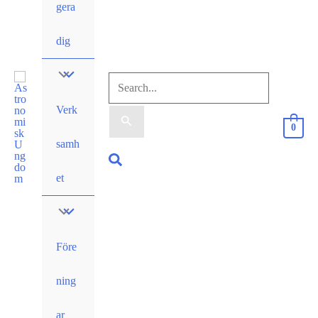
gera
dig
Sök
Verk
efter:
0
samh
Sök
et
Före
ning
ar