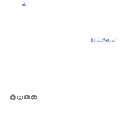
lin
k
.
Kontakt
Adress
E-post:
kansli@au.se
Besöks- och postadress:
Telefon: 070 - 000 90 56
Astronomisk Ungdom
Org.nr: 802467-7182
Drottninggatan 120
113 60 Stockholm
Bankgiro: 128-8778
Swish: 123 032 33 37
Facebook
Instagram
YouTube
Discord
Copyright © 2026 Astronomisk Ungdom