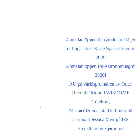
Om oss
Senaste inläggen
Astronomisk Ungdom,
grundat år 2012, är ett
Anmälan öppen till rymdteknikläger
ideellt ungdomsförbund
för högstadiet: Kode Space Program
med syfte att främja
2026
intresset för astronomi
Anmälan öppen för Astronomilägret
och rymdfart hos unga i
2026!
Sverige. AU:s vision är
AU på världspremiären av Once
en värld där unga
Upon the Moon i WISDOME
utforskar och formar vår
Göteborg
framtid i rymden
.
AU-medlemmar ställde frågor till
astronaut Jessica Meir på ISS
For information in
En natt under stjärnorna
english please follow this