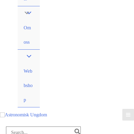
Om
oss
Web
bsho
p
Search