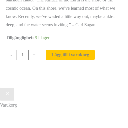
cosmic ocean. On this shore, we’ve learned most of what we
know. Recently, we’ve waded a little way out, maybe ankle-
deep, and the water seems inviting.” – Carl Sagan
Tillgänglighet:
9 i lager
Vattenflaska
Lägg till i varukorg
-
+
mängd
Varukorg