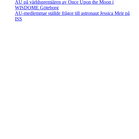
AU på världspremiären av Once Upon the Moon i
WISDOME Göteborg
AU-medlemmar ställde frågor till astronaut Jessica Meir på
ISS
Adress
Besöks- och postadress:
Astronomisk Ungdom
Drottninggatan 120
113 60 Stockholm
Facebook
Instagram
YouTube
Discord
Kontakt
E-post:
kansli@au.se
Telefon: 070 - 000 90 56
Org.nr: 802467-7182