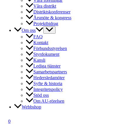
Våra föreningar
Våra distrikt
Distriktskonferenser
Årsmöte & kongress
Projektbidrag
Om oss
FAQ
Kontakt
Förbundsstyrelsen
Styrdokument
Kansli
Lediga tjänster
Samarbetspartners
Hedersledamöter
Syfte & historia
Integritetspolicy
Stöd oss
Om AU-rörelsen
Webbshop
0