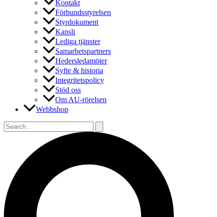
Kontakt
Förbundsstyrelsen
Styrdokument
Kansli
Lediga tjänster
Samarbetspartners
Hedersledamöter
Syfte & historia
Integritetspolicy
Stöd oss
Om AU-rörelsen
Webbshop
Sök
efter:
Sök