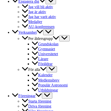
Engagera dig
Jag vill bli aktiv
Jag är aktiv
Jag har varit aktiv
Medaljer
AU-konferensen
Verksamhet
Per åldersgrupp
Grundskolan
Gymnasiet
Universitetet
Lärare
Föräldrar
För alla
Kalender
Medlemsbrev
Populär Astronomi
Utbildningar
Föreningar
Starta förening
Driva förening