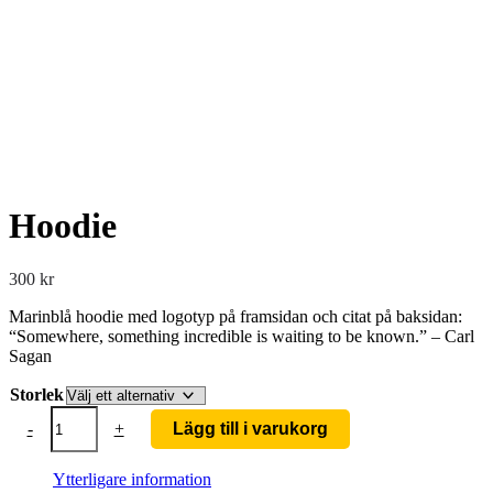
Previous
Next
Hoodie
300
kr
Marinblå hoodie med logotyp på framsidan och citat på baksidan:
“Somewhere, something incredible is waiting to be known.” – Carl
Sagan
Storlek
Hoodie
-
+
Lägg till i varukorg
mängd
Ytterligare information