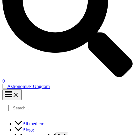
0
Search
for:
Bli medlem
Blogg