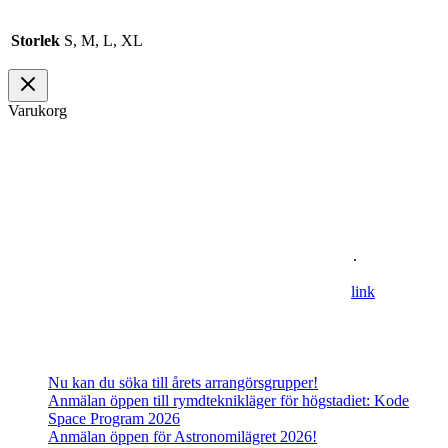
Storlek
S, M, L, XL
Varukorg
Om oss
Astronomisk Ungdom, grundat år 2012, är ett ideellt
ungdomsförbund med syfte att främja intresset för astronomi och
rymdfart hos unga i Sverige. AU:s vision är en värld där unga
utforskar och formar vår framtid i rymden
.
For information in english please follow this
lin
k
.
Senaste inläggen
Nu kan du söka till årets arrangörsgrupper!
Anmälan öppen till rymdteknikläger för högstadiet: Kode
Space Program 2026
Anmälan öppen för Astronomilägret 2026!