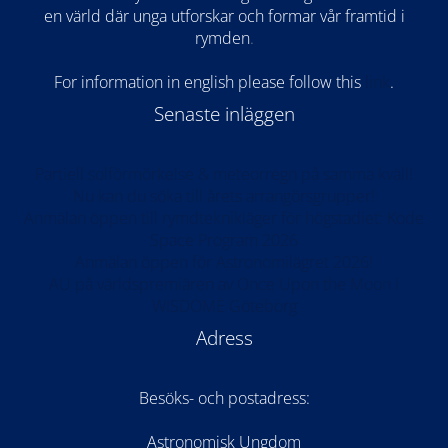
en värld där unga utforskar och formar vår framtid i
rymden
.
For information in english please follow this
lin
k
.
Senaste inläggen
Partiell solförmörkelse & meteorregn på samma kväll!
Nu kan du söka till årets arrangörsgrupper!
Anmälan öppen till rymdteknikläger för högstadiet: Kode
Space Program 2026
Anmälan öppen för Astronomilägret 2026!
AU på världspremiären av Once Upon the Moon i
WISDOME Göteborg
Adress
Besöks- och postadress:
Astronomisk Ungdom