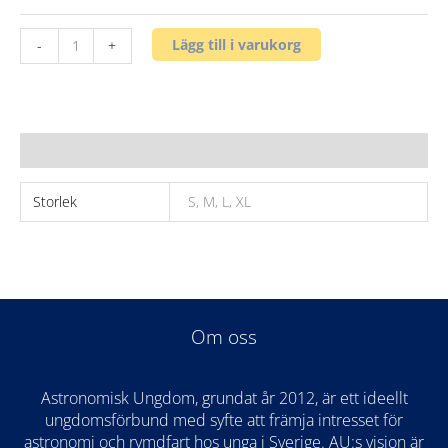
T-
Lägg till i varukorg
-
+
shirt
mängd
Ytterligare information
Storlek
S, M, L, XL
Om oss
Astronomisk Ungdom, grundat år 2012, är ett ideellt
ungdomsförbund med syfte att främja intresset för
astronomi och rymdfart hos unga i Sverige. AU:s vision är