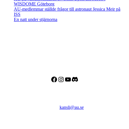
WISDOME Göteborg
AU-medlemmar ställde frågor till astronaut Jessica Meir på
ISS
En natt under stjärnorna
Adress
Besöks- och postadress:
Astronomisk Ungdom
Drottninggatan 120
113 60 Stockholm
Facebook
Instagram
YouTube
Discord
Kontakt
E-post:
kansli@au.se
Telefon: 070 - 000 90 56
Org.nr: 802467-7182