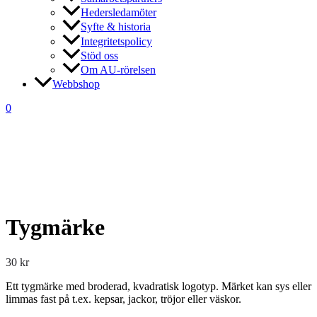
Hedersledamöter
Syfte & historia
Integritetspolicy
Stöd oss
Om AU-rörelsen
Webbshop
0
Previous
Next
Tygmärke
30
kr
Ett tygmärke med broderad, kvadratisk logotyp. Märket kan sys eller
limmas fast på t.ex. kepsar, jackor, tröjor eller väskor.