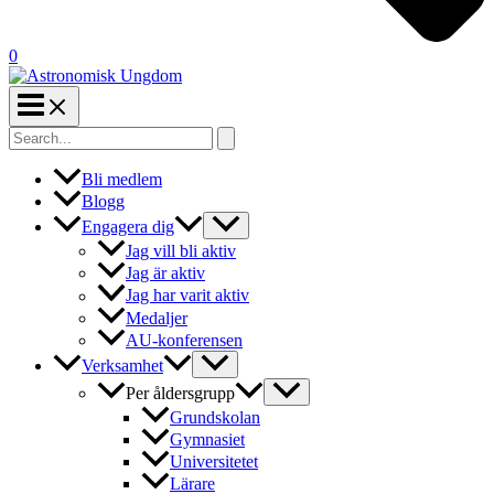
0
Search
for:
Bli medlem
Blogg
Engagera dig
Jag vill bli aktiv
Jag är aktiv
Jag har varit aktiv
Medaljer
AU-konferensen
Verksamhet
Per åldersgrupp
Grundskolan
Gymnasiet
Universitetet
Lärare