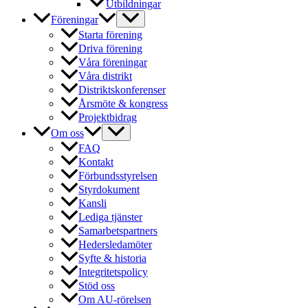
Utbildningar
Föreningar
Starta förening
Driva förening
Våra föreningar
Våra distrikt
Distriktskonferenser
Årsmöte & kongress
Projektbidrag
Om oss
FAQ
Kontakt
Förbundsstyrelsen
Styrdokument
Kansli
Lediga tjänster
Samarbetspartners
Hedersledamöter
Syfte & historia
Integritetspolicy
Stöd oss
Om AU-rörelsen