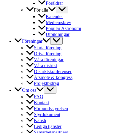
Föräldrar
För alla
Kalender
Medlemsbrev
Populär Astronomi
Utbildningar
Föreningar
Starta förening
Driva förening
Våra föreningar
Våra distrikt
Distriktskonferenser
Årsmöte & kongress
Projektbidrag
Om oss
FAQ
Kontakt
Förbundsstyrelsen
Styrdokument
Kansli
Lediga tjänster
Samarbetspartners