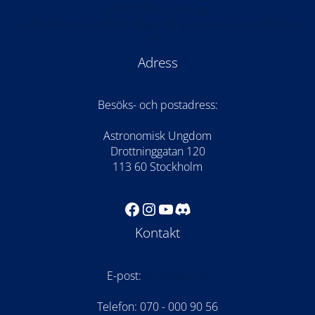
WISDOME Göteborg
AU-medlemmar ställde frågor till astronaut Jessica Meir på
ISS
Adress
Besöks- och postadress:
Astronomisk Ungdom
Drottninggatan 120
113 60 Stockholm
Facebook
Instagram
YouTube
Discord
Kontakt
E-post:
kansli@au.se
Telefon: 070 - 000 90 56