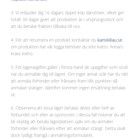
3. Vi erbjuder dig 16 dagars öppet köp därutöver, vilket ger
totalt 30 dagar givet att produkten är i ursprungsskick och
att du betalar frakten tillbaka till oss.
4. För att returnera en produkt kontaktar du
kansli@au.se
,
om produkten har vår logga behöver du inte kvitto. Annars
krävs kvitto.
5. För lägeravgifter gäller i första hand de uppgifter som stod
när du anmälde dig till lägret. Om inget annat står har du rätt
att anmäla förhinder eller frånvaro fram tills punkten då
anmälan stänger, därefter kommer ingen ersättning betalas
ut.
6. Observera att vissa läger betalas delvis eller helt av
förbundet och eller av sponsorer, i dessa fall riskerar du att
bli skyldig att betala lägerplatsen själv om du anmäler
förhinder eller frånvaro efter att anmälan stängt. Detta skall
dock tydligt framgå i anmälningsformuläret.