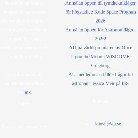
med syfte att främja
Anmälan öppen till rymdteknikläger
intresset för astronomi
för högstadiet: Kode Space Program
och rymdfart hos unga i
2026
Sverige. AU:s vision är
Anmälan öppen för Astronomilägret
en värld där unga
2026!
utforskar och formar vår
AU på världspremiären av Once
framtid i rymden
.
Upon the Moon i WISDOME
Göteborg
For information in
AU-medlemmar ställde frågor till
english please follow
astronaut Jessica Meir på ISS
this
lin
k
.
Kontakt
Adress
E-post:
kansli@au.se
Besöks- och postadress: