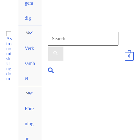
gera
dig
Sök
Verk
efter:
0
samh
Sök
et
Före
ning
ar