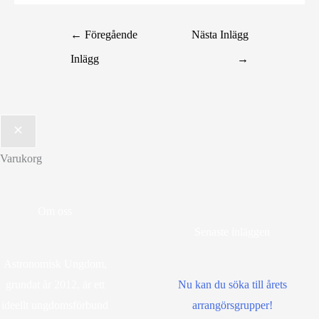
←
Föregående
Nästa Inlägg
Inlägg
→
Varukorg
Om oss
Senaste inläggen
Astronomisk Ungdom,
grundat år 2012, är ett
Nu kan du söka till årets
ideellt ungdomsförbund
arrangörsgrupper!