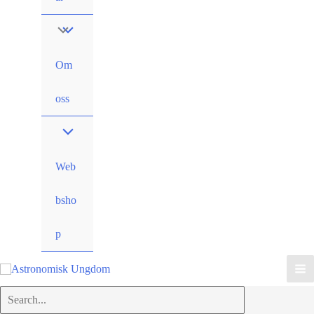
Om
oss
Web
bsho
p
Search