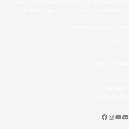
Astronomisk Ungdom, grundat år 2012, är ett ideellt ungdomsförbun
rymdfart hos unga i Sverige. AU:s vision är en värld där un
For information in english please
Adress
Besöks- och postadr
Astronomisk Ung
Drottninggatan 1
113 60 Stockho
Facebook
Instag
YouT
Di