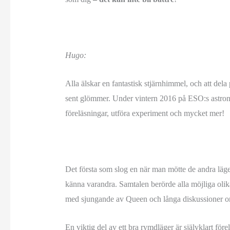
Hugo:
Alla älskar en fantastisk stjärnhimmel, och att de
sent glömmer. Under vintern 2016 på ESO:s astronom
föreläsningar, utföra experiment och mycket mer!
Det första som slog en när man mötte de andra läger
känna varandra. Samtalen berörde alla möjliga olika 
med sjungande av Queen och långa diskussioner o
En viktig del av ett bra rymdläger är självklart f