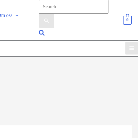
Sök
efter:
Om oss
0
Sök