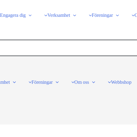
Engagera dig
Verksamhet
Föreningar
amhet
Föreningar
Om oss
Webbshop