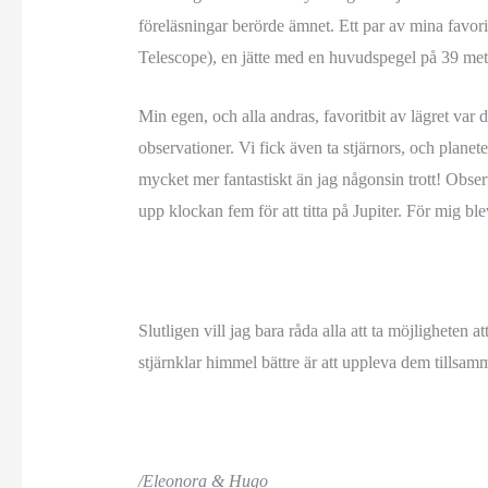
föreläsningar berörde ämnet. Ett par av mina fav
Telescope), en jätte med en huvudspegel på 39 mete
Min egen, och alla andras, favoritbit av lägret var
observationer. Vi fick även ta stjärnors, och plane
mycket mer fantastiskt än jag någonsin trott! Obse
upp klockan fem för att titta på Jupiter. För mig bl
Slutligen vill jag bara råda alla att ta möjlighete
stjärnklar himmel bättre är att uppleva dem tillsam
/Eleonora & Hugo