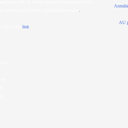
d med syfte att främja intresset för astronomi och
Anmälan
ga utforskar och formar vår framtid i rymden
.
AU p
 follow this
lin
k
.
ess:
dom
20
lm
ram
ube
scord