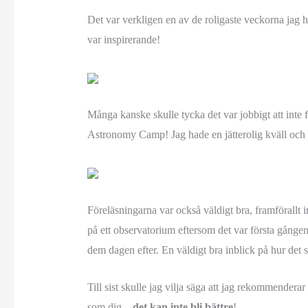
Det var verkligen en av de roligaste veckorna jag 
var inspirerande!
Många kanske skulle tycka det var jobbigt att inte 
Astronomy Camp! Jag hade en jätterolig kväll och e
Föreläsningarna var också väldigt bra, framförallt i
på ett observatorium eftersom det var första gånge
dem dagen efter. En väldigt bra inblick på hur det s
Till sist skulle jag vilja säga att jag rekommendera
som dig
– det kan inte bli bättre
!