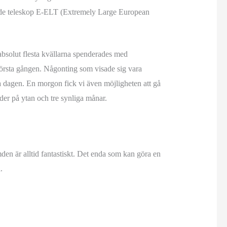
rade teleskop E-ELT (Extremely Large European
 absolut flesta kvällarna spenderades med
r första gången. Någonting som visade sig vara
a dagen. En morgon fick vi även möjligheten att gå
nder på ytan och tre synliga månar.
mden är alltid fantastiskt. Det enda som kan göra en
.