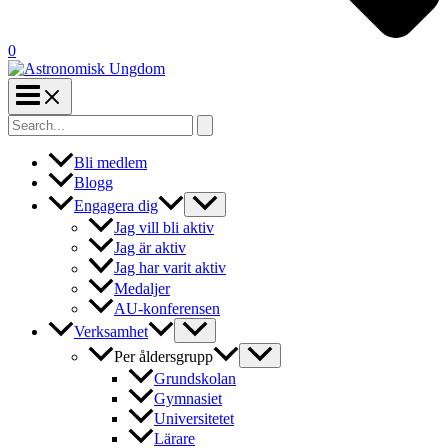
0
Search
for:
Bli medlem
Blogg
Engagera dig
Jag vill bli aktiv
Jag är aktiv
Jag har varit aktiv
Medaljer
AU-konferensen
Verksamhet
Per åldersgrupp
Grundskolan
Gymnasiet
Universitetet
Lärare