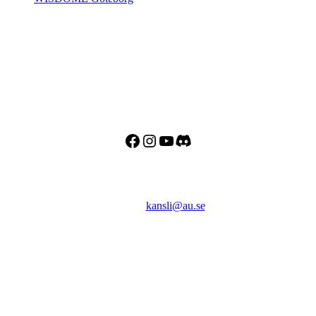
Adress
Besöks- och postadress:
Astronomisk Ungdom
Drottninggatan 120
113 60 Stockholm
Facebook
Instagram
YouTube
Discord
Kontakt
E-post:
kansli@au.se
Telefon: 070 - 000 90 56
Org.nr: 802467-7182
Bankgiro: 128-8778
Swish: 123 032 33 37
Copyright © 2026 Astronomisk Ungdom