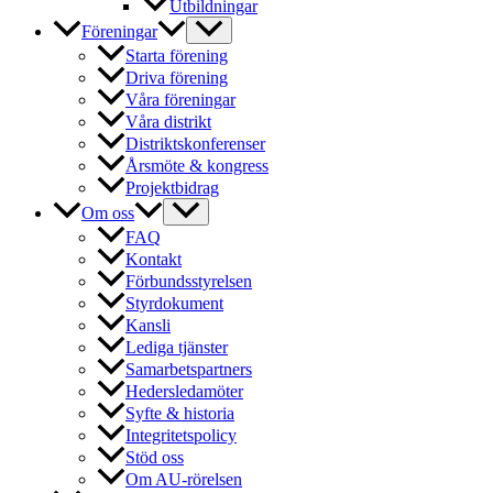
Utbildningar
Föreningar
Starta förening
Driva förening
Våra föreningar
Våra distrikt
Distriktskonferenser
Årsmöte & kongress
Projektbidrag
Om oss
FAQ
Kontakt
Förbundsstyrelsen
Styrdokument
Kansli
Lediga tjänster
Samarbetspartners
Hedersledamöter
Syfte & historia
Integritetspolicy
Stöd oss
Om AU-rörelsen