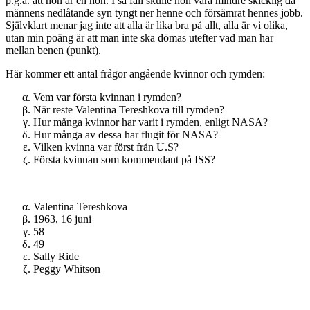
p.g.a. att hon är en hon. I så fall skulle hon vara mindre skicklig då
männens nedlåtande syn tyngt ner henne och försämrat hennes jobb.
Självklart menar jag inte att alla är lika bra på allt, alla är vi olika,
utan min poäng är att man inte ska dömas utefter vad man har
mellan benen (punkt).
Här kommer ett antal frågor angående kvinnor och rymden:
Vem var första kvinnan i rymden?
När reste Valentina Tereshkova till rymden?
Hur många kvinnor har varit i rymden, enligt NASA?
Hur många av dessa har flugit för NASA?
Vilken kvinna var först från U.S?
Första kvinnan som kommendant på ISS?
Valentina Tereshkova
1963, 16 juni
58
49
Sally Ride
Peggy Whitson