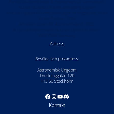
Partiell solförmörkelse & meteorregn på samma kväll!
Nu kan du söka till årets arrangörsgrupper!
Anmälan öppen till rymdteknikläger för högstadiet: Kode
Space Program 2026
Anmälan öppen för Astronomilägret 2026!
AU på världspremiären av Once Upon the Moon i
WISDOME Göteborg
Adress
Besöks- och postadress:
Astronomisk Ungdom
Drottninggatan 120
113 60 Stockholm
Facebook
Instagram
YouTube
Discord
Kontakt