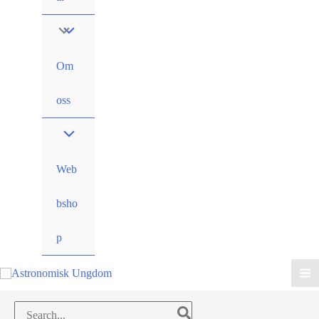
Om
oss
Web
bsho
p
Search