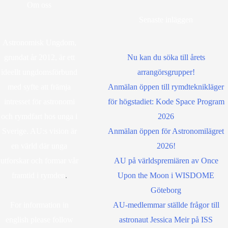
Om oss
Senaste inläggen
Astronomisk Ungdom,
grundat år 2012, är ett
Nu kan du söka till årets
ideellt ungdomsförbund
arrangörsgrupper!
med syfte att främja
Anmälan öppen till rymdteknikläger
intresset för astronomi
för högstadiet: Kode Space Program
och rymdfart hos unga i
2026
Sverige. AU:s vision är
Anmälan öppen för Astronomilägret
en värld där unga
2026!
utforskar och formar vår
AU på världspremiären av Once
framtid i rymden
.
Upon the Moon i WISDOME
Göteborg
For information in
AU-medlemmar ställde frågor till
english please follow
astronaut Jessica Meir på ISS