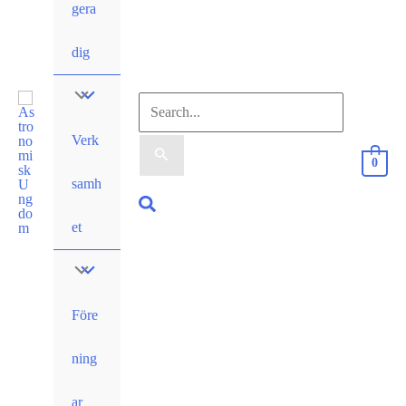
gera
dig
Sök
Verk
efter:
0
samh
Sök
et
Före
ning
ar