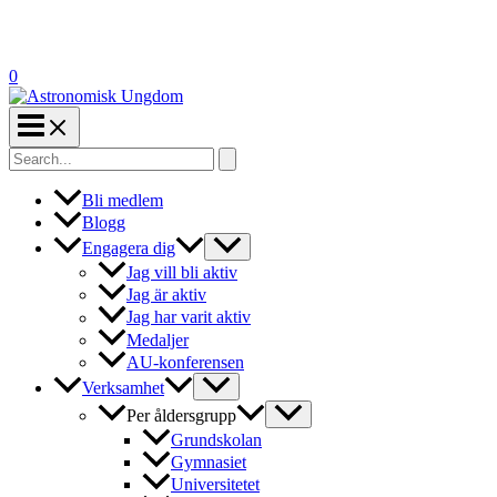
0
Search
for:
Bli medlem
Blogg
Engagera dig
Jag vill bli aktiv
Jag är aktiv
Jag har varit aktiv
Medaljer
AU-konferensen
Verksamhet
Per åldersgrupp
Grundskolan
Gymnasiet
Universitetet