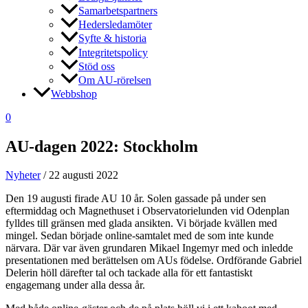
Samarbetspartners
Hedersledamöter
Syfte & historia
Integritetspolicy
Stöd oss
Om AU-rörelsen
Webbshop
0
AU-dagen 2022: Stockholm
Nyheter
/
22 augusti 2022
Den 19 augusti firade AU 10 år. Solen gassade på under sen
eftermiddag och Magnethuset i Observatorielunden vid Odenplan
fylldes till gränsen med glada ansikten. Vi började kvällen med
mingel. Sedan började online-samtalet med de som inte kunde
närvara. Där var även grundaren Mikael Ingemyr med och inledde
presentationen med berättelsen om AUs födelse. Ordförande Gabriel
Delerin höll därefter tal och tackade alla för ett fantastiskt
engagemang under alla dessa år.