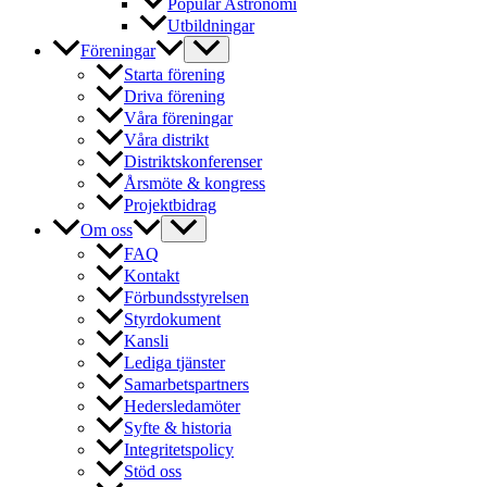
Populär Astronomi
Utbildningar
Föreningar
Starta förening
Driva förening
Våra föreningar
Våra distrikt
Distriktskonferenser
Årsmöte & kongress
Projektbidrag
Om oss
FAQ
Kontakt
Förbundsstyrelsen
Styrdokument
Kansli
Lediga tjänster
Samarbetspartners
Hedersledamöter
Syfte & historia
Integritetspolicy
Stöd oss