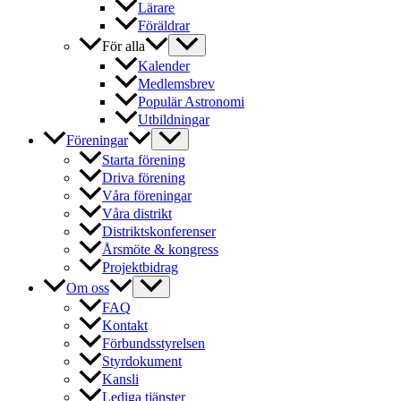
Lärare
Föräldrar
För alla
Kalender
Medlemsbrev
Populär Astronomi
Utbildningar
Föreningar
Starta förening
Driva förening
Våra föreningar
Våra distrikt
Distriktskonferenser
Årsmöte & kongress
Projektbidrag
Om oss
FAQ
Kontakt
Förbundsstyrelsen
Styrdokument
Kansli
Lediga tjänster