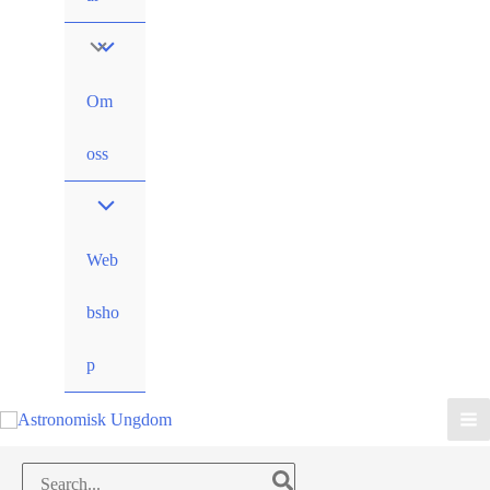
Om
oss
Web
bsho
p
Search