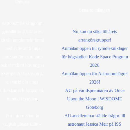
Om oss
Senaste inläggen
Astronomisk Ungdom,
grundat år 2012, är ett
Nu kan du söka till årets
ideellt ungdomsförbund
arrangörsgrupper!
med syfte att främja
Anmälan öppen till rymdteknikläger
intresset för astronomi
för högstadiet: Kode Space Program
och rymdfart hos unga i
2026
Sverige. AU:s vision är
Anmälan öppen för Astronomilägret
en värld där unga
2026!
utforskar och formar vår
AU på världspremiären av Once
framtid i rymden
.
Upon the Moon i WISDOME
Göteborg
For information in
AU-medlemmar ställde frågor till
english please follow
astronaut Jessica Meir på ISS