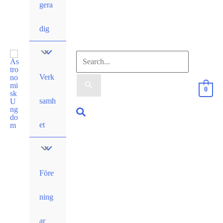
gera
dig
Sök
Verk
efter:
0
samh
Sök
et
Före
ning
ar