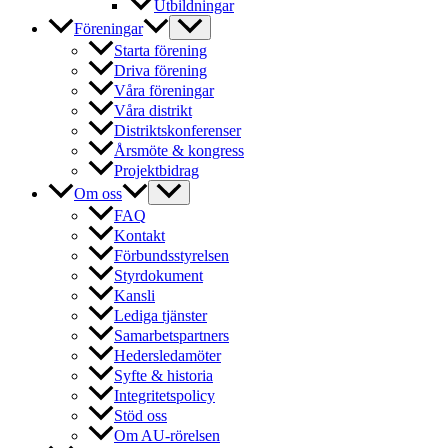
Utbildningar
Föreningar
Starta förening
Driva förening
Våra föreningar
Våra distrikt
Distriktskonferenser
Årsmöte & kongress
Projektbidrag
Om oss
FAQ
Kontakt
Förbundsstyrelsen
Styrdokument
Kansli
Lediga tjänster
Samarbetspartners
Hedersledamöter
Syfte & historia
Integritetspolicy
Stöd oss
Om AU-rörelsen