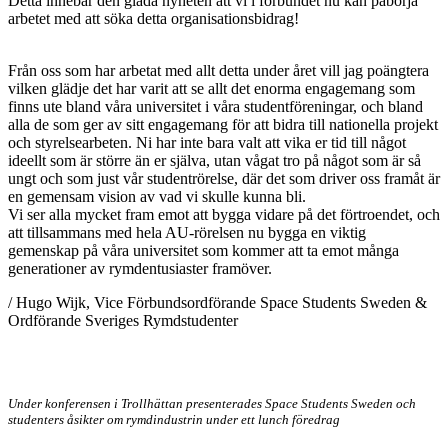
Detta innebär den glada nyheten att vi i förbundet nu kan påbörja
arbetet med att söka detta organisationsbidrag!
Från oss som har arbetat med allt detta under året vill jag poängtera
vilken glädje det har varit att se allt det enorma engagemang som
finns ute bland våra universitet i våra studentföreningar, och bland
alla de som ger av sitt engagemang för att bidra till nationella projekt
och styrelsearbeten. Ni har inte bara valt att vika er tid till något
ideellt som är större än er själva, utan vågat tro på något som är så
ungt och som just vår studentrörelse, där det som driver oss framåt är
en gemensam vision av vad vi skulle kunna bli.
Vi ser alla mycket fram emot att bygga vidare på det förtroendet, och
att tillsammans med hela AU-rörelsen nu bygga en viktig
gemenskap på våra universitet som kommer att ta emot många
generationer av rymdentusiaster framöver.
/ Hugo Wijk, Vice Förbundsordförande Space Students Sweden &
Ordförande Sveriges Rymdstudenter
Under konferensen i Trollhättan presenterades Space Students Sweden och
studenters åsikter om rymdindustrin under ett lunch föredrag