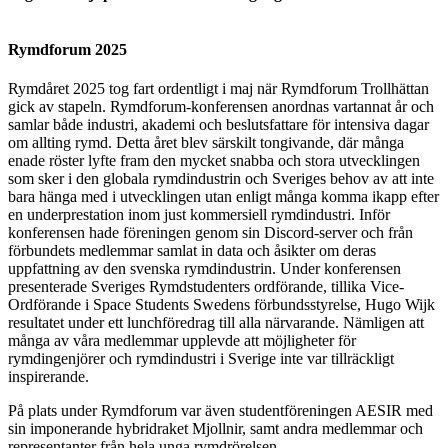
Rymdforum 2025
Rymdåret 2025 tog fart ordentligt i maj när Rymdforum Trollhättan
gick av stapeln. Rymdforum-konferensen anordnas vartannat år och
samlar både industri, akademi och beslutsfattare för intensiva dagar
om allting rymd. Detta året blev särskilt tongivande, där många
enade röster lyfte fram den mycket snabba och stora utvecklingen
som sker i den globala rymdindustrin och Sveriges behov av att inte
bara hänga med i utvecklingen utan enligt många komma ikapp efter
en underprestation inom just kommersiell rymdindustri. Inför
konferensen hade föreningen genom sin Discord-server och från
förbundets medlemmar samlat in data och åsikter om deras
uppfattning av den svenska rymdindustrin. Under konferensen
presenterade Sveriges Rymdstudenters ordförande, tillika Vice-
Ordförande i Space Students Swedens förbundsstyrelse, Hugo Wijk
resultatet under ett lunchföredrag till alla närvarande. Nämligen att
många av våra medlemmar upplevde att möjligheter för
rymdingenjörer och rymdindustri i Sverige inte var tillräckligt
inspirerande.
På plats under Rymdforum var även studentföreningen AESIR med
sin imponerande hybridraket Mjollnir, samt andra medlemmar och
representanter från hela unga rymdrörelsen.