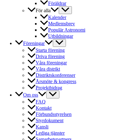
Föräldrar
För alla
Kalender
Medlemsbrev
Populär Astronomi
Utbildningar
Föreningar
Starta förening
Driva förening
Våra föreningar
Våra distrikt
Distriktskonferenser
Årsmöte & kongress
Projektbidrag
Om oss
FAQ
Kontakt
Förbundsstyrelsen
Styrdokument
Kansli
Lediga tjänster
Samarbetspartners