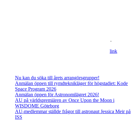
Om oss
Astronomisk Ungdom, grundat år 2012, är ett ideellt
ungdomsförbund med syfte att främja intresset för astronomi och
rymdfart hos unga i Sverige. AU:s vision är en värld där unga
utforskar och formar vår framtid i rymden
.
For information in english please follow this
lin
k
.
Senaste inläggen
Nu kan du söka till årets arrangörsgrupper!
Anmälan öppen till rymdteknikläger för högstadiet: Kode
Space Program 2026
Anmälan öppen för Astronomilägret 2026!
AU på världspremiären av Once Upon the Moon i
WISDOME Göteborg
AU-medlemmar ställde frågor till astronaut Jessica Meir på
ISS
Adress