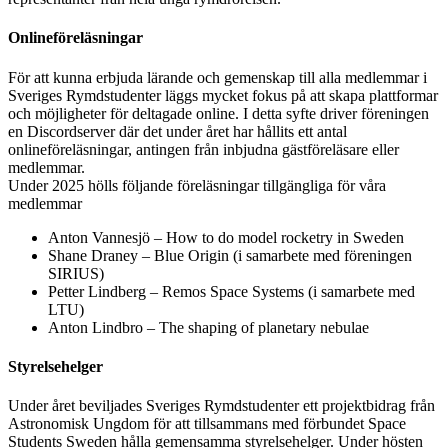
Onlineföreläsningar
För att kunna erbjuda lärande och gemenskap till alla medlemmar i
Sveriges Rymdstudenter läggs mycket fokus på att skapa plattformar
och möjligheter för deltagade online. I detta syfte driver föreningen
en Discordserver där det under året har hållits ett antal
onlineföreläsningar, antingen från inbjudna gästföreläsare eller
medlemmar.
Under 2025 hölls följande föreläsningar tillgängliga för våra
medlemmar
Anton Vannesjö – How to do model rocketry in Sweden
Shane Draney – Blue Origin (i samarbete med föreningen
SIRIUS)
Petter Lindberg – Remos Space Systems (i samarbete med
LTU)
Anton Lindbro – The shaping of planetary nebulae
Styrelsehelger
Under året beviljades Sveriges Rymdstudenter ett projektbidrag från
Astronomisk Ungdom för att tillsammans med förbundet Space
Students Sweden hålla gemensamma styrelsehelger. Under hösten