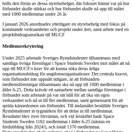
hölls den första av dessa styrelsehelger, där fokuset främst var på hur
förbundet skulle stärkas och hur förbundet skulle nå upp till målet
med 1000 medlemmar under 26 år.
I januari 2026 anordnades ytterligare en styrelsehelg med fokus på
kommande verksamheter och projekt under året, samt arbete med en
projektbidragsansökan till MUCF
Medlemsrekrytering
Under 2025 arbetade Sveriges Rymdstudenter tillsammans med
samtliga övriga föreningar i Space Students Sweden mot målet att nå
upp till MUCF:s krav för att kunna söka deras årliga
organisationsbidrag för ungdomsorganisationer. Det centrala kravet,
som förbundet inte uppnått tidigare, är att förbundets
medlemsföreningar tillsammans ska nå upp till 1000 medlemmar i
ålder 6-25. Detta krävde ett samarbete mellan samtliga föreningar i
förbundet som arbetade på var sitt håll för att öka sin egen
verksamhet och nå ut till fler medlemmar, samt gemensamt för att
sprida kännedomen om förbundet. Till ändamålet beställde Sveriges
Rymdstudenter in tygmärken för att delas ut till medlemmar.
Resultatet blev över förväntan, och vid årsskiftet hade Space
Students Sweden 1182 medlemmar i ålder 6-25 (nästan en
fördubbling från 2024!), och totalt 1370 medlemmar.