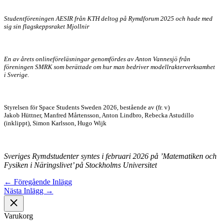
Studentföreningen AESIR från KTH deltog på Rymdforum 2025 och hade med
sig sin flagskeppsraket Mjollnir
En av årets onlineföreläsningar genomfördes av Anton Vannesjö från
föreningen SMRK som berättade om hur man bedriver modellrakterverksamhet
i Sverige.
Styrelsen för Space Students Sweden 2026, bestående av (fr. v)
Jakob Hüttner, Manfred Mårtensson, Anton Lindbro, Rebecka Astudillo
(inklippt), Simon Karlsson, Hugo Wijk
Sveriges Rymdstudenter syntes i februari 2026 på ’Matematiken och
Fysiken i Näringslivet’ på Stockholms Universitet
←
Föregående Inlägg
Nästa Inlägg
→
Varukorg