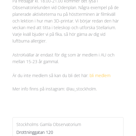
På fredagar kl. 18.00-21.00 kommer det lysa i
Observatorielunden vid Odenplan. Några exempel på de
planerade aktiviteterna nu på höstterminen är filmkväll
och lektion i hur man 3D-printar. Vi börjar redan den här
veckan med att titta i teleskop och utforska Stellarium.
Varje kväll bjuder vi på fika, så hör gärna av dig vid
luftburna allergier.
AstroKvällar är endast för dig som är medlem i AU och
mellan 15-23 år gammal.
Är du inte medlem så kan du bli det här:
bli medlem
Mer info finns på instagram: @au_stockholm.
Stockholms Gamla Observatorium
Drottninggatan 120