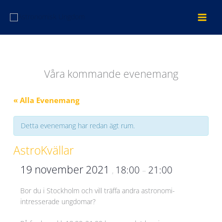
Hoppa
till
innehåll
Våra kommande evenemang
« Alla Evenemang
Detta evenemang har redan ägt rum.
AstroKvällar
19 november 2021
18:00
21:00
,
–
Bor du i Stockholm och vill träffa andra astronomi-
intresserade ungdomar?