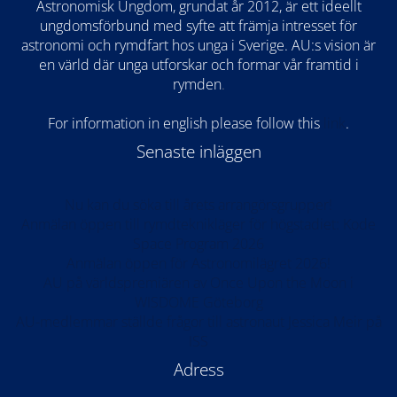
Astronomisk Ungdom, grundat år 2012, är ett ideellt
ungdomsförbund med syfte att främja intresset för
astronomi och rymdfart hos unga i Sverige. AU:s vision är
en värld där unga utforskar och formar vår framtid i
rymden
.
For information in english please follow this
lin
k
.
Senaste inläggen
Nu kan du söka till årets arrangörsgrupper!
Anmälan öppen till rymdteknikläger för högstadiet: Kode
Space Program 2026
Anmälan öppen för Astronomilägret 2026!
AU på världspremiären av Once Upon the Moon i
WISDOME Göteborg
AU-medlemmar ställde frågor till astronaut Jessica Meir på
ISS
Adress