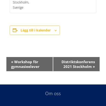
Stockholm
,
Sverige
Lägg till i kalender
Evenemang-
«
Workshop för
Distriktskonferens
navigering
gymnasieelever
2021 Stockholm
»
Om oss