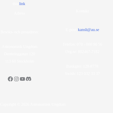
this
lin
k
.
Kontakt
Adress
E-post:
kansli@au.se
Besöks- och postadress:
Telefon: 070 - 000 90 56
Astronomisk Ungdom
Org.nr: 802467-7182
Drottninggatan 120
113 60 Stockholm
Bankgiro: 128-8778
Swish: 123 032 33 37
Facebook
Instagram
YouTube
Discord
Copyright © 2026 Astronomisk Ungdom