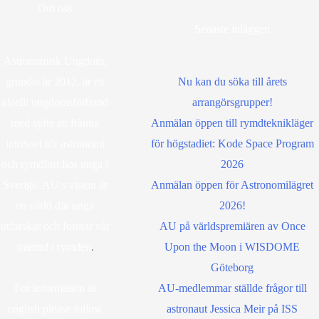
Om oss
Senaste inläggen
Astronomisk Ungdom,
grundat år 2012, är ett
Nu kan du söka till årets
ideellt ungdomsförbund
arrangörsgrupper!
med syfte att främja
Anmälan öppen till rymdteknikläger
intresset för astronomi
för högstadiet: Kode Space Program
och rymdfart hos unga i
2026
Sverige. AU:s vision är
Anmälan öppen för Astronomilägret
en värld där unga
2026!
utforskar och formar vår
AU på världspremiären av Once
framtid i rymden
.
Upon the Moon i WISDOME
Göteborg
For information in
AU-medlemmar ställde frågor till
english please follow
astronaut Jessica Meir på ISS