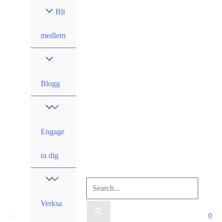
Hoppa
Bli
till
innehåll
medlem
Blogg
Engage
ra dig
Sök
Verksa
efter:
0