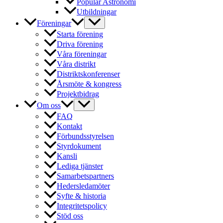
Populär Astronomi
Utbildningar
Föreningar
Starta förening
Driva förening
Våra föreningar
Våra distrikt
Distriktskonferenser
Årsmöte & kongress
Projektbidrag
Om oss
FAQ
Kontakt
Förbundsstyrelsen
Styrdokument
Kansli
Lediga tjänster
Samarbetspartners
Hedersledamöter
Syfte & historia
Integritetspolicy
Stöd oss