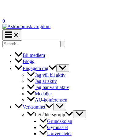
0
Search
for:
Bli medlem
Blogg
Engagera dig
Jag vill bli aktiv
Jag är aktiv
Jag har varit aktiv
Medaljer
AU-konferensen
Verksamhet
Per åldersgrupp
Grundskolan
Gymnasiet
Universitetet