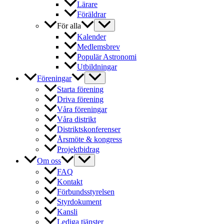
Lärare
Föräldrar
För alla
Kalender
Medlemsbrev
Populär Astronomi
Utbildningar
Föreningar
Starta förening
Driva förening
Våra föreningar
Våra distrikt
Distriktskonferenser
Årsmöte & kongress
Projektbidrag
Om oss
FAQ
Kontakt
Förbundsstyrelsen
Styrdokument
Kansli
Lediga tjänster