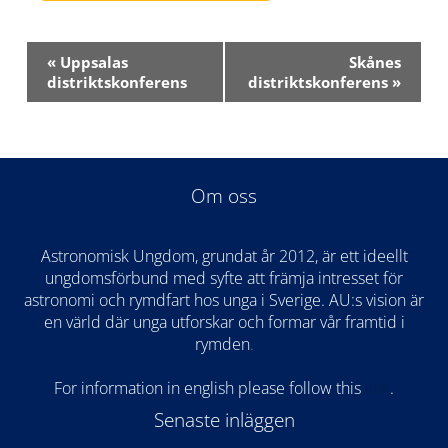
Evenemang-
«
Uppsalas
Skånes
navigering
distriktskonferens
distriktskonferens
»
Om oss
Astronomisk Ungdom, grundat år 2012, är ett ideellt
ungdomsförbund med syfte att främja intresset för
astronomi och rymdfart hos unga i Sverige. AU:s vision är
en värld där unga utforskar och formar vår framtid i
rymden
.
For information in english please follow this
lin
k
.
Senaste inläggen