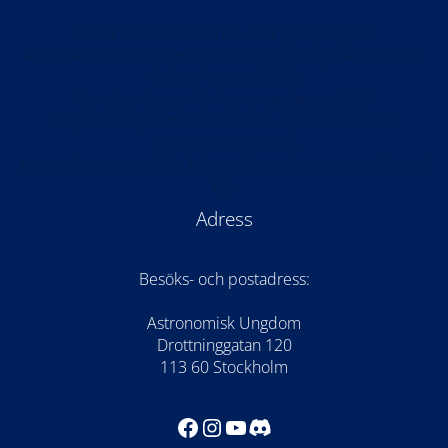
Nu kan du söka till årets arrangörsgrupper!
Anmälan öppen till rymdteknikläger för högstadiet: Kode
Space Program 2026
Anmälan öppen för Astronomilägret 2026!
AU på världspremiären av Once Upon the Moon i
WISDOME Göteborg
AU-medlemmar ställde frågor till astronaut Jessica Meir på
ISS
Adress
Besöks- och postadress:
Astronomisk Ungdom
Drottninggatan 120
113 60 Stockholm
Facebook
Instagram
YouTube
Discord