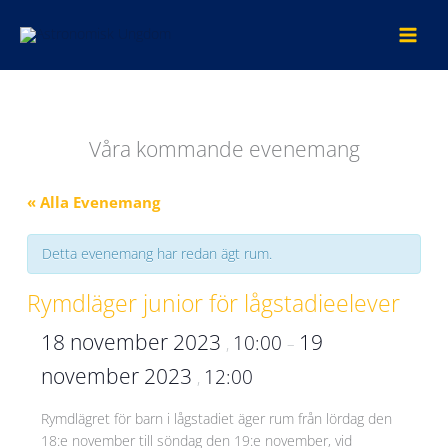
Hoppa
till
innehåll
Våra kommande evenemang
« Alla Evenemang
Detta evenemang har redan ägt rum.
Rymdläger junior för lågstadieelever
18 november 2023
19
10:00
,
–
november 2023
12:00
,
Rymdlägret för barn i lågstadiet äger rum från lördag den
18:e november till söndag den 19:e november, vid