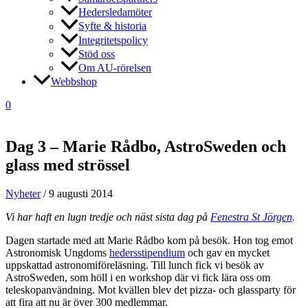
Hedersledamöter
Syfte & historia
Integritetspolicy
Stöd oss
Om AU-rörelsen
Webbshop
0
Dag 3 – Marie Rådbo, AstroSweden och
glass med strössel
Nyheter
/
9 augusti 2014
Vi har haft en lugn tredje och näst sista dag på
Fenestra St Jörgen
.
Dagen startade med att Marie Rådbo kom på besök. Hon tog emot
Astronomisk Ungdoms
hedersstipendium
och gav en mycket
uppskattad astronomiföreläsning. Till lunch fick vi besök av
AstroSweden, som höll i en workshop där vi fick lära oss om
teleskopanvändning. Mot kvällen blev det pizza- och glassparty för
att fira att nu är över 300 medlemmar.