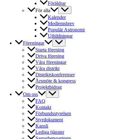
Föräldrar
För alla
Kalender
Medlemsbrev
Populär Astronomi
Utbildningar
Föreningar
Starta förening
Driva förening
Våra föreningar
Våra distrikt
Distriktskonferenser
Årsmöte & kongress
Projektbidrag
Om oss
FAQ
Kontakt
Förbundsstyrelsen
Styrdokument
Kansli
Lediga tjänster
Samarbetspartners