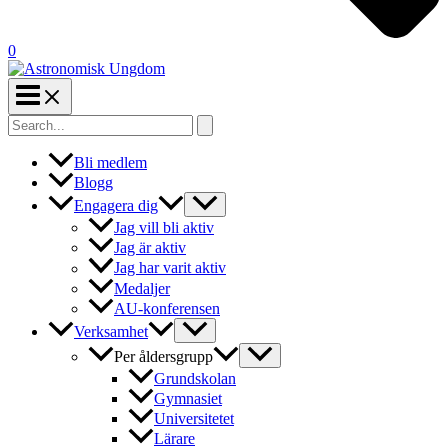
0
Search
for:
Bli medlem
Blogg
Engagera dig
Jag vill bli aktiv
Jag är aktiv
Jag har varit aktiv
Medaljer
AU-konferensen
Verksamhet
Per åldersgrupp
Grundskolan
Gymnasiet
Universitetet
Lärare