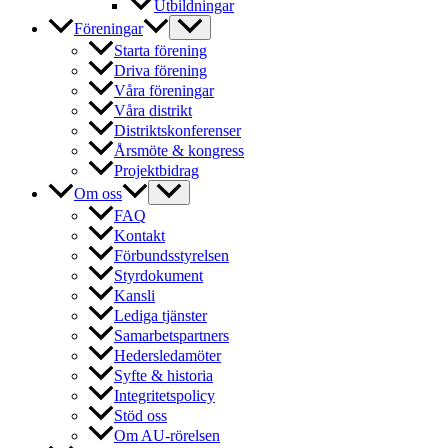
Utbildningar
Föreningar
Starta förening
Driva förening
Våra föreningar
Våra distrikt
Distriktskonferenser
Årsmöte & kongress
Projektbidrag
Om oss
FAQ
Kontakt
Förbundsstyrelsen
Styrdokument
Kansli
Lediga tjänster
Samarbetspartners
Hedersledamöter
Syfte & historia
Integritetspolicy
Stöd oss
Om AU-rörelsen