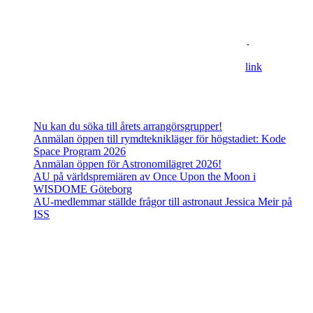
Astronomisk Ungdom, grundat år 2012, är ett ideellt
ungdomsförbund med syfte att främja intresset för astronomi och
rymdfart hos unga i Sverige. AU:s vision är en värld där unga
utforskar och formar vår framtid i rymden
.
For information in english please follow this
lin
k
.
Senaste inläggen
Nu kan du söka till årets arrangörsgrupper!
Anmälan öppen till rymdteknikläger för högstadiet: Kode
Space Program 2026
Anmälan öppen för Astronomilägret 2026!
AU på världspremiären av Once Upon the Moon i
WISDOME Göteborg
AU-medlemmar ställde frågor till astronaut Jessica Meir på
ISS
Adress
Besöks- och postadress:
Astronomisk Ungdom
Drottninggatan 120